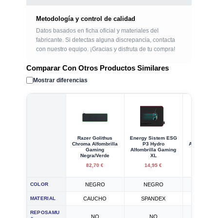
Metodología y control de calidad
Datos basados en ficha oficial y materiales del
fabricante. Si detectas alguna discrepancia, contacta
con nuestro equipo. ¡Gracias y disfruta de tu compra!
Comparar Con Otros Productos Similares
Mostrar diferencias
Razer Golithus
Energy Sistem ESG
Erik MGG
Chroma Alfombrilla
P3 Hydro
Alfombrilla
Gaming
Alfombrilla Gaming
XL DC Co
Negra/Verde
XL
Batman A
82,70 €
14,95 €
17,00
COLOR
NEGRO
NEGRO
NEGR
MATERIAL
CAUCHO
SPANDEX
TEXTI
REPOSAMU
NO
NO
NO