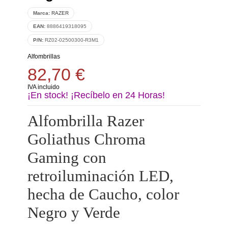
Marca:
RAZER
EAN:
8886419318095
P/N:
RZ02-02500300-R3M1
Alfombrillas
82,70 €
IVA incluido
¡En stock! ¡Recíbelo en 24 Horas!
Alfombrilla Razer
Goliathus Chroma
Gaming con
retroiluminación LED,
hecha de Caucho, color
Negro y Verde