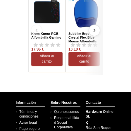
Krom Knout RGB
Subblim Ergo
Fellowes Memor
Alfombrilla Gaming
Crystal Flex Blue
Foam Alfombrill
Mouse Alfombrilla
con
con
Reposamuñeca
17,96 €
Reposamuñecas
13,19 €
11,50 €
Azul
Añadir al
Añadir al
Añadir al
carrito
carrito
carrito
Información
Sobre Nosotros
Contacto
Términos y
Quienes somos
Hardware Online
condiciones
SL
Responsabilida
Aviso legal
d Social
Corporativa
Rúa San Roque,
Pago seguro