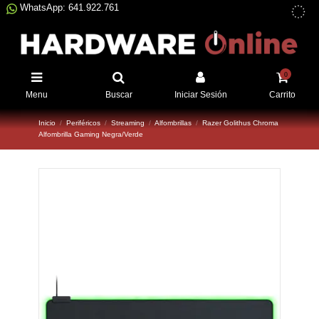
WhatsApp: 641.922.761
0
Menu
Buscar
Iniciar Sesión
Carrito
Inicio
Periféricos
Streaming
Alfombrillas
Razer Golithus Chroma
Alfombrilla Gaming Negra/Verde