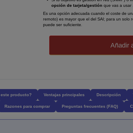
opción de tarjeta/gestión
que vas a usar 
Es una opción adecuada cuando el coste de una
remoto) es mayor que el del SAI; para un solo
puede ser suficiente.
Añadir a
l este producto?
Ventajas principales
Descripción
Razones para comprar
Preguntas frecuentes (FAQ)
C