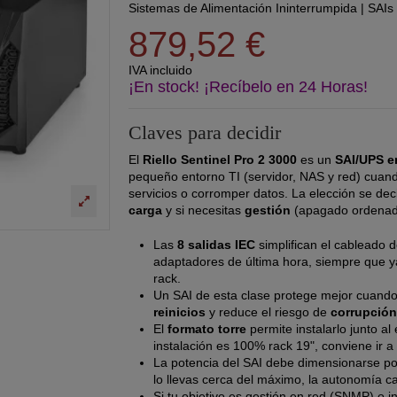
Sistemas de Alimentación Ininterrumpida
|
SAIs
879,52 €
IVA incluido
¡En stock! ¡Recíbelo en 24 Horas!
Claves para decidir
El
Riello Sentinel Pro 2 3000
es un
SAI/UPS en
pequeño entorno TI (servidor, NAS y red) cuando
servicios o corromper datos. La elección se de
carga
y si necesitas
gestión
(apagado ordenado
Las
8 salidas IEC
simplifican el cableado d
adaptadores de última hora, siempre que ya
rack.
Un SAI de esta clase protege mejor cuando 
reinicios
y reduce el riesgo de
corrupción
El
formato torre
permite instalarlo junto al
instalación es 100% rack 19", conviene ir a
La potencia del SAI debe dimensionarse p
lo llevas cerca del máximo, la autonomía c
Si tu objetivo es gestión en red (SNMP) o i