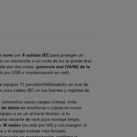
 torre
con
8 salidas IEC
para proteger un
 un microcorte o un corte de luz te puede tirar
cide por dos cosas:
potencia real (VA/W) de la
 por USB o monitorización en red).
e equipos TI (servidor/NAS/switch) sin tirar de
 uses cables IEC en tus fuentes y regletas de
concentras varias cargas críticas: evita
 de datos
en escrituras o copias en curso.
 equipo o en un armario técnico; si tu
 una variante de rack para montaje limpio.
or
W reales
(no solo por VA) y con margen: si
ae y el equipo trabaja más forzado.
ntegración en monitorización, confirma la