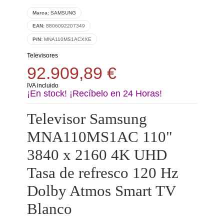
Marca:
SAMSUNG
EAN:
8806092207349
P/N:
MNA110MS1ACXXE
Televisores
92.909,89 €
IVA incluido
¡En stock! ¡Recíbelo en 24 Horas!
Televisor Samsung
MNA110MS1AC 110"
3840 x 2160 4K UHD
Tasa de refresco 120 Hz
Dolby Atmos Smart TV
Blanco