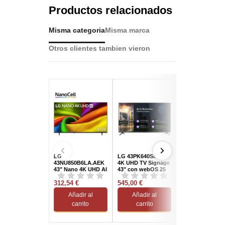
Productos relacionados
Misma categoria
Misma marca
Otros clientes tambien vieron
LG
LG 43PK640S0LB
LG 55NU850B6
43NU850B6LA.AEK
4K UHD TV Signage
55" NANO UHD 
43" Nano 4K UHD AI
43" con webOS 25
Processor 4K G
60 Hz HDR 10 Pro
Smart TV (2026)
312,54 €
545,00 €
395,00 €
Añadir al
Añadir al
Añadir al
carrito
carrito
carrito