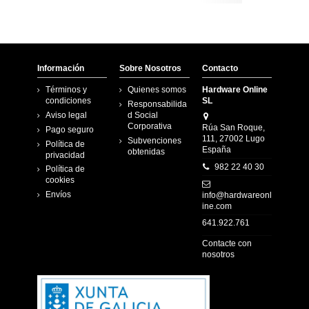
Información
Sobre Nosotros
Contacto
Términos y
Quienes somos
Hardware Online
condiciones
SL
Responsabilida
Aviso legal
d Social
Corporativa
Rúa San Roque,
Pago seguro
111, 27002 Lugo
Subvenciones
Política de
España
obtenidas
privacidad
982 22 40 30
Política de
cookies
Envíos
info@hardwareonl
ine.com
641.922.761
Contacte con
nosotros