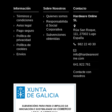
Información
Sobre Nosotros
Contacto
Términos y
Quienes somos
Hardware Online
condiciones
SL
Responsabilida
Aviso legal
d Social
Corporativa
Rúa San Roque,
Pago seguro
111, 27002 Lugo
Subvenciones
Política de
España
obtenidas
privacidad
982 22 40 30
Política de
cookies
Envíos
info@hardwareonl
ine.com
641.922.761
Contacte con
nosotros