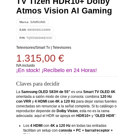
TV Tizen HDR10+ Dolby
Atmos Vision AI Gaming
Marca:
SAMSUNG
EAN:
8806099116989
P/N:
TQ55S83HAEXXC
Televisores/Smart Tv
|
Televisores
1.315,00 €
IVA incluido
¡En stock! ¡Recíbelo en 24 Horas!
Claves para decidir
La
Samsung OLED S83H de 55"
es una
Smart TV OLED 4K
orientada a salón mixto de cine y consola: combina
120 Hz
con VRR
y
4 HDMI con 4K a 120 Hz
para dejar varias fuentes
conectadas sin renunciar a la señal completa. Si tu catálogo o
reproductor depende de
Dolby Vision
, esta no es la rama
adecuada: aquí el HDR se apoya en
HDR10+
y “
OLED HDR
”.
Los
4 HDMI
con
4K a 120 Hz
en todas las entradas
facilitan un setup con
consola + PC + barra/receptor +