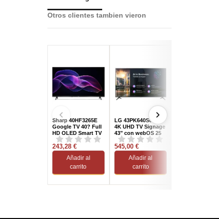
Otros clientes tambien vieron
Sharp 40HF3265E
LG 43PK640S0LB
Samsung
Google TV 40? Full
4K UHD TV Signage
TU55U8075HUX
HD QLED Smart TV
43" con webOS 25
55" Crystal UHD
HDR Smart TV
243,28 €
545,00 €
(2025)
399,95 €
Añadir al
Añadir al
Añadir al
carrito
carrito
carrito