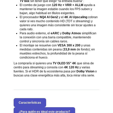
TV box
sin tener que elegir “la entrada buena”.
El combo de juego con
120 Hz + VRR + ALLM
ayuda a
mantener la imagen estable cuando los FPS suben y
bajan, algo habitual en títulos exigentes.
El procesador
NQ4 AI Gen2
y el
4K AI Upscaling
cobran
valor si ves mucho contenido HD (TDT o streaming) y
quieres una imagen más consistente sin tocar ajustes a
cada rato.
Para audio externo, el
eARC
y
Dolby Atmos
simplifican
la conexión con una barra compatible, manteniendo
control y sincronía sin cables raros.
El montaje se resuelve con
VESA 300 x 200
y unas
medidas contenidas sin peana (
33,9 mm
de fondo); en
muebles estrechos, la profundidad de la peana sí
condiciona el hueco.
La compraría si quieres una
TV OLED 55" 4K
que sirva de
centro para streaming y consola con
4K 120 Hz
y varias
fuentes. Si el HDR de tu ecosistema pasa por
Dolby Vision
o
buscas una clase energética más alta, toca mirar otra serie.
Características
¿Para quién es ideal este producto?