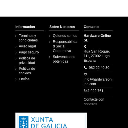
Información
Sobre Nosotros
Contacto
Términos y
Quienes somos
Hardware Online
condiciones
SL
Responsabilida
Aviso legal
d Social
Corporativa
Rúa San Roque,
Pago seguro
111, 27002 Lugo
Subvenciones
Política de
España
obtenidas
privacidad
982 22 40 30
Política de
cookies
Envíos
info@hardwareonl
ine.com
641.922.761
Contacte con
nosotros