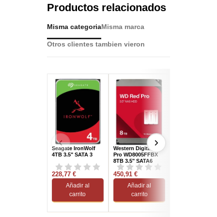
Productos relacionados
Misma categoria
Misma marca
Otros clientes tambien vieron
Seagate IronWolf
Western Digital Red
Seagate Ironwol
4TB 3.5" SATA 3
Pro WD8005FFBX
Pro 20TB 3.5"
8TB 3.5" SATA6
SATA3
228,77 €
450,91 €
988,05 €
Añadir al
Añadir al
Añadir al
carrito
carrito
carrito