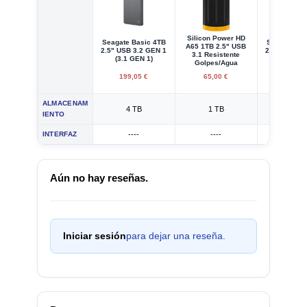
Silicon Power HD
Seagate Basic 4TB
Seagate Ba
A65 1TB 2.5" USB
2.5" USB 3.2 GEN 1
2.5" USB 3.
3.1 Resistente
(3.1 GEN 1)
(3.1 GEN
Golpes/Agua
199,05 €
65,00 €
107,64
ALMACENAM
4 TB
1 TB
2 TB
IENTO
INTERFAZ
----
----
----
Aún no hay reseñas.
Iniciar sesión
para dejar una reseña.