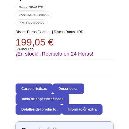
Marca:
SEAGATE
EAN:
3660619408191
P/N:
STJL4000400
Discos Duros Externos
|
Discos Duros HDD
199,05 €
IVA incluido
¡En stock! ¡Recíbelo en 24 Horas!
Características
Descripción
Tabla de especificaciones
Detalles del producto
Información extra