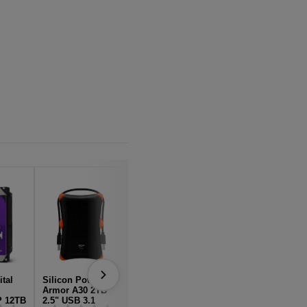
ital
Silicon Power
Seagate Basic
Toshiba Canvio
Armor A30 2TB
4TB 2.5" USB 3.2
Basics 2022 2.5"
 12TB
2.5" USB 3.1
GEN 1 (3.1 GEN 1)
4TB USB 3.2