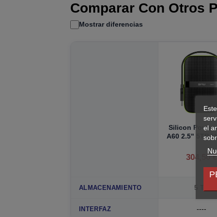
Comparar Con Otros P
Mostrar diferencias
Este
serv
Silicon Power
el a
A60 2.5" 5TB U
sobr
Nue
304,50 
P
5 TB
ALMACENAMIENTO
----
INTERFAZ