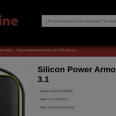
uros HDD
Silicon Power Armor A60 2.5" 5TB USB 3.1
Silicon Power Armo
3.1
Marca:
SILICON POWER
EAN:
4712702658521
P/N:
SP050TBPHDA60S3K