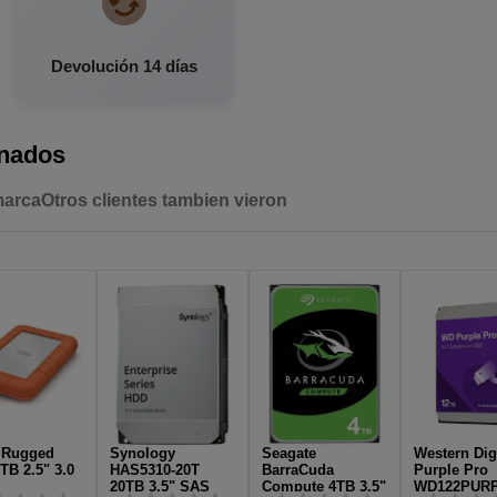
Devolución 14 días
onados
marca
Otros clientes tambien vieron
 Rugged
Synology
Seagate
Western Dig
TB 2.5" 3.0
HAS5310-20T
BarraCuda
Purple Pro
20TB 3.5" SAS
Compute 4TB 3.5"
WD122PURP