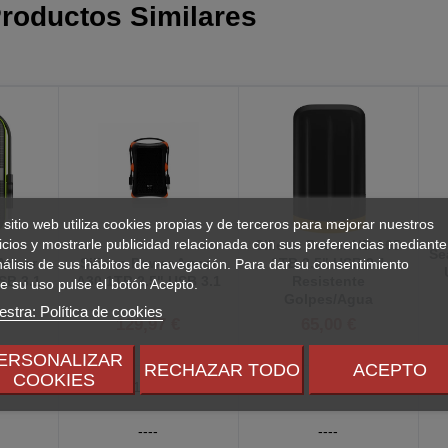
roductos Similares
 sitio web utiliza cookies propias y de terceros para mejorar nuestros
icios y mostrarle publicidad relacionada con sus preferencias mediante
Silicon Power HD A65
Se
 Armor
Silicon Power Armor
1TB 2.5" USB 3.1
nálisis de sus hábitos de navegación. Para dar su consentimiento
SB 3.1
A30 1TB 2.5" USB 3.1
Resistente
e su uso pulse el botón Acepto.
Golpes/Agua
stra: Política de cookies
€
129,97 €
65,00 €
ERSONALIZAR
RECHAZAR TODO
ACEPTO
COOKIES
1 TB
1 TB
----
----