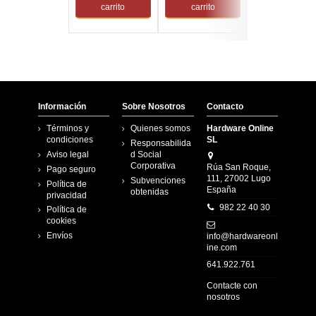
carrito
carrito
carrito
Información
Sobre Nosotros
Contacto
Términos y
Quienes somos
Hardware Online
condiciones
SL
Responsabilida
Aviso legal
d Social
Corporativa
Rúa San Roque,
Pago seguro
111, 27002 Lugo
Subvenciones
Política de
España
obtenidas
privacidad
982 22 40 30
Política de
cookies
Envíos
info@hardwareonl
ine.com
641.922.761
Contacte con
nosotros