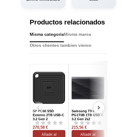
Productos relacionados
Misma categoria
Misma marca
Otros clientes tambien vieron
SP PC60 SSD
Samsung T9 MU-
Intenso Premiu
Externo 2TB USB-C
PG1T0B 1TB USB-C
Edition SSD
3.2 Gen 2
3.2 Gen 2x2
Externo 256GB
3.0
270,58 €
215,56 €
53,11 €
Añadir al
Añadir al
Añadir al