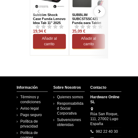
Subblim Shock
SUBBLIM
SUBBLIM Shock
Case Funda Lenovo
SUBCST5SC421
Case SUBCST-
Idea Tab 11" 2025
Funda para Tablet
5SC316 Funda p
Negra
IPad Pro 13" Negro
iPad hasta 11"
19,94 €
35,09 €
Negra
23,39 €
Añadir al
Añadir al
Añadir al
carrito
carrito
carrito
Información
Sobre Nosotros
Contacto
Términos y
Quienes somos
Hardware Online
condiciones
SL
Responsabilida
Aviso legal
d Social
Corporativa
Rúa San Roque,
Pago seguro
111, 27002 Lugo
Subvenciones
Política de
España
obtenidas
privacidad
982 22 40 30
Política de
cookies