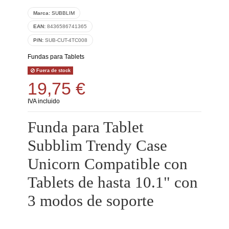
Marca:
SUBBLIM
EAN:
8436586741365
P/N:
SUB-CUT-4TC008
Fundas para Tablets
Fuera de stock
19,75 €
IVA incluido
Funda para Tablet
Subblim Trendy Case
Unicorn Compatible con
Tablets de hasta 10.1" con
3 modos de soporte