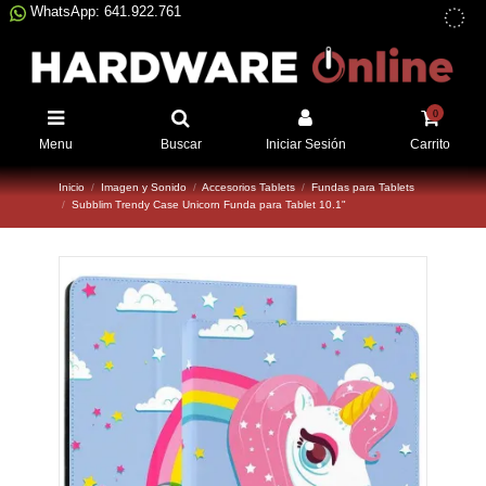
WhatsApp: 641.922.761
0
Menu
Buscar
Iniciar Sesión
Carrito
Inicio
Imagen y Sonido
Accesorios Tablets
Fundas para Tablets
Subblim Trendy Case Unicorn Funda para Tablet 10.1"