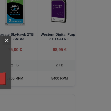
eagate SkyHawk 2TB
Western Digital Purple
3.5" SATA3
2TB SATA III
75,00 €
68,95 €
2 TB
2 TB
5900 RPM
5400 RPM