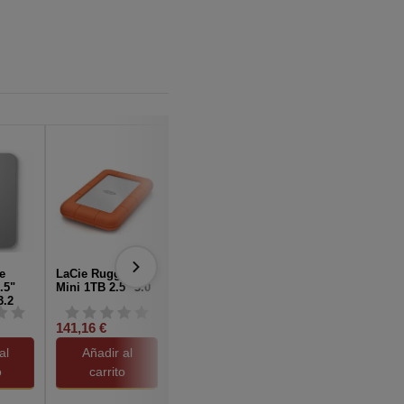
e
LaCie Rugged
Seagate
Silicon Power
.5"
Mini 1TB 2.5" 3.0
BarraCuda 8TB
Armor A60 2.5"
3.2
3.5" SATA3
1TB USB 3.1
141,16 €
328,13 €
129,70 €
al
Añadir al
Añadir al
Añadir al
o
carrito
carrito
carrito