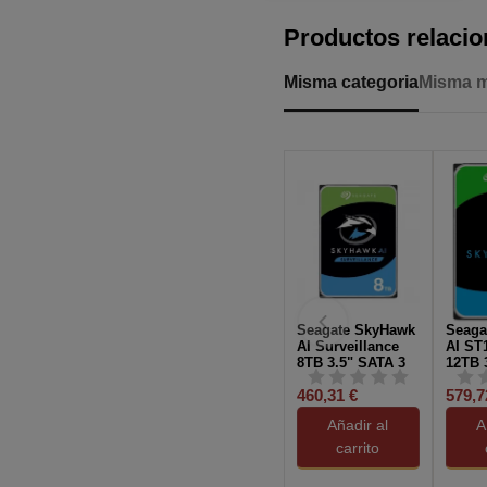
Productos relaci
Misma categoria
Misma 
Seagate SkyHawk
Seaga
AI Surveillance
AI ST
8TB 3.5" SATA 3
12TB 
460,31 €
579,7
Añadir al
A
carrito