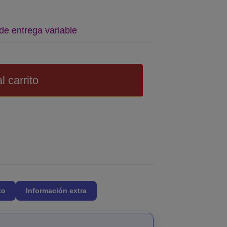
de entrega variable
l carrito
to
Información extra