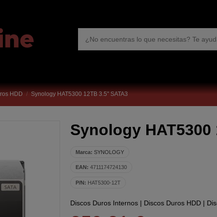
uros HDD
Synology HAT5300 12TB 3.5" SATA3
Synology HAT5300 
Marca:
SYNOLOGY
EAN:
4711174724130
P/N:
HAT5300-12T
Discos Duros Internos
|
Discos Duros HDD
|
Dis