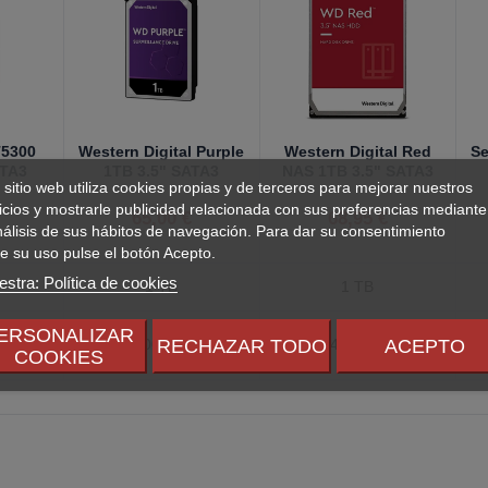
T5300
Western Digital Purple
Western Digital Red
S
ATA3
1TB 3.5" SATA3
NAS 1TB 3.5" SATA3
 sitio web utiliza cookies propias y de terceros para mejorar nuestros
icios y mostrarle publicidad relacionada con sus preferencias mediante
€
65,00 €
68,95 €
nálisis de sus hábitos de navegación. Para dar su consentimiento
e su uso pulse el botón Acepto.
stra: Política de cookies
1 TB
1 TB
ERSONALIZAR
RECHAZAR TODO
ACEPTO
M
5400 RPM
5400 RPM
COOKIES