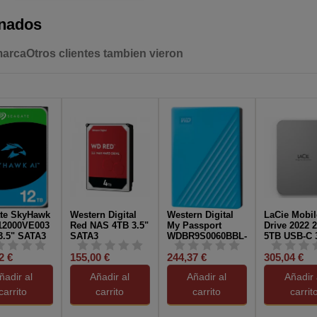
onados
marca
Otros clientes tambien vieron
te SkyHawk
Western Digital
Western Digital
LaCie Mobil
12000VE003
Red NAS 4TB 3.5"
My Passport
Drive 2022 2
3.5" SATA3
SATA3
WDBR9S0060BBL-
5TB USB-C 
WESN Disco Duro
Gen 1
2 €
155,00 €
244,37 €
305,04 €
Externo 6TB 2.5"
Micro USB B...
ñadir al
Añadir al
Añadir al
Añadir 
carrito
carrito
carrito
carrit