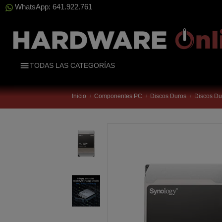
WhatsApp: 641.922.761
TODAS LAS CATEGORÍAS
Inicio
Componentes PC
Discos Duros
Discos D