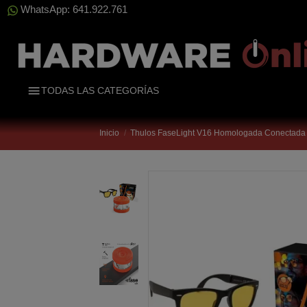
WhatsApp: 641.922.761
TODAS LAS CATEGORÍAS
Inicio
Thulos FaseLight V16 Homologada Conectada