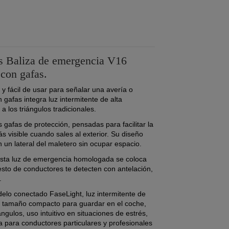
s Baliza de emergencia V16
con gafas.
 y fácil de usar para señalar una avería o
gafas integra luz intermitente de alta
 a los triángulos tradicionales.
 gafas de protección, pensadas para facilitar la
s visible cuando sales al exterior. Su diseño
un lateral del maletero sin ocupar espacio.
, esta luz de emergencia homologada se coloca
esto de conductores te detecten con antelación,
.
lo conectado FaseLight, luz intermitente de
ulo, tamaño compacto para guardar en el coche,
ángulos, uso intuitivo en situaciones de estrés,
a para conductores particulares y profesionales