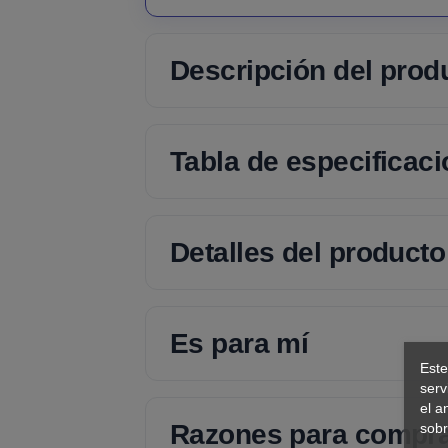
Descripción del prod
Tabla de especificac
Detalles del producto
Es para mí
Este
serv
el a
Razones para compr
sobr