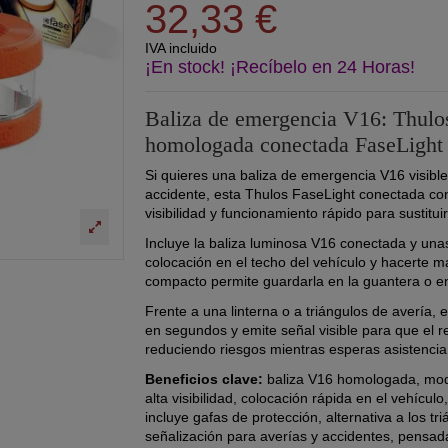
32,33 €
IVA incluido
¡En stock! ¡Recíbelo en 24 Horas!
Baliza de emergencia V16: Thulo
homologada conectada FaseLight 
Si quieres una baliza de emergencia V16 visible
accidente, esta Thulos FaseLight conectada con 
visibilidad y funcionamiento rápido para sustituir
Incluye la baliza luminosa V16 conectada y unas
colocación en el techo del vehículo y hacerte má
compacto permite guardarla en la guantera o en 
Frente a una linterna o a triángulos de avería
en segundos y emite señal visible para que el r
reduciendo riesgos mientras esperas asistencia
Beneficios clave:
baliza V16 homologada, mode
alta visibilidad, colocación rápida en el vehíc
incluye gafas de protección, alternativa a los tri
señalización para averías y accidentes, pensad