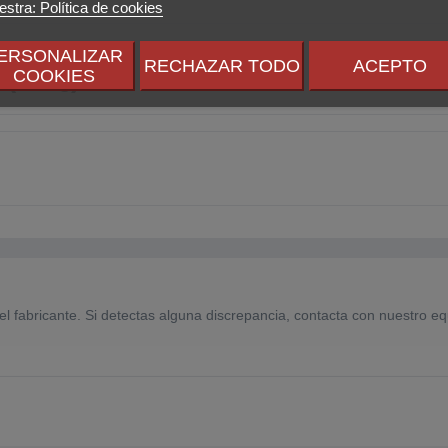
stra: Política de cookies
ERSONALIZAR
RECHAZAR TODO
ACEPTO
 (FAQ)
COOKIES
el fabricante. Si detectas alguna discrepancia, contacta con nuestro eq