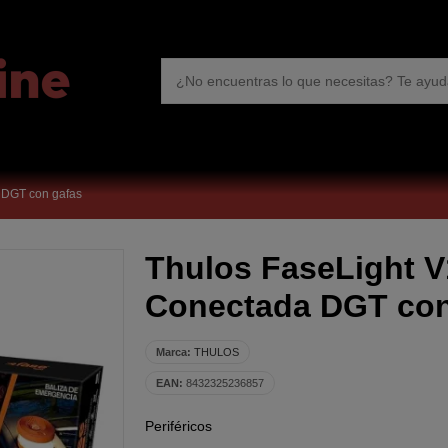
 DGT con gafas
Thulos FaseLight 
Conectada DGT con
Marca:
THULOS
EAN:
8432325236857
Periféricos