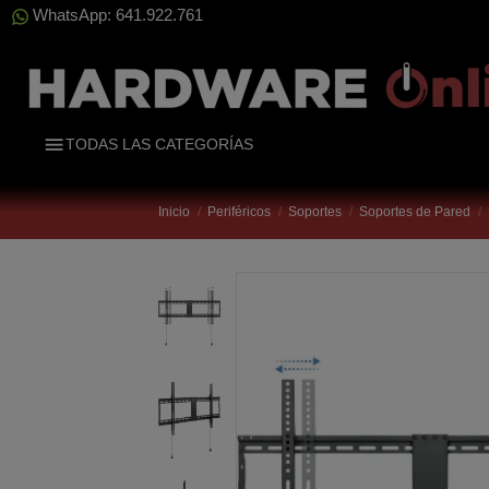
WhatsApp: 641.922.761
TODAS LAS CATEGORÍAS
Inicio
Periféricos
Soportes
Soportes de Pared