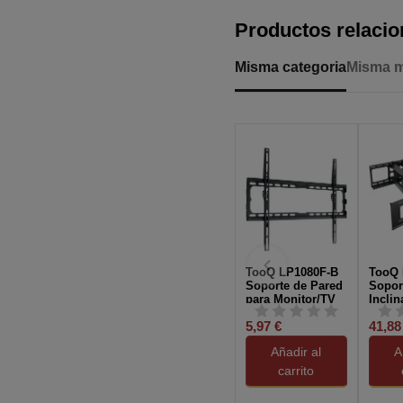
Productos relaci
Misma categoria
Misma 
TooQ LP1080F-B
TooQ 
Soporte de Pared
Sopor
para Monitor/TV
Inclin
37"-80" Máx. 45Kg
Girato
5,97 €
41,88
Negra
Monit
37"-70
Añadir al
A
carrito