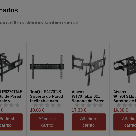
onados
marca
Otros clientes tambien vieron
LP6270TN-B
TooQ LP4270T-B
Aisens
Aisens
te de Pared
Soporte de Pared
WT70TSLE-021
WT70TSLE-
able y
Inclinable para
Soporte de Pared
Soporte de 
rio para
Monitor/TV
para Monitor/TV
para Monito
 €
10,66 €
17,33 €
16,36 €
or/TV
37"-70" Máx. 40Kg
37"-70" Máx.
de 32"-70" 
" Máx. 50...
Negro
35KG
40 KG Negr
ñadir al
Añadir al
Añadir al
Añadir 
carrito
carrito
carrito
carrit