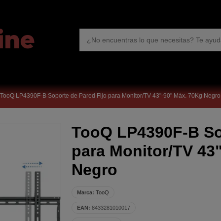
TooQ LP4390F-B Soporte de Pared Fijo para Monitor/TV 43"-90" Máx. 70Kg Negro
TooQ LP4390F-B Sop
para Monitor/TV 43
Negro
Marca:
TooQ
EAN:
8433281010017