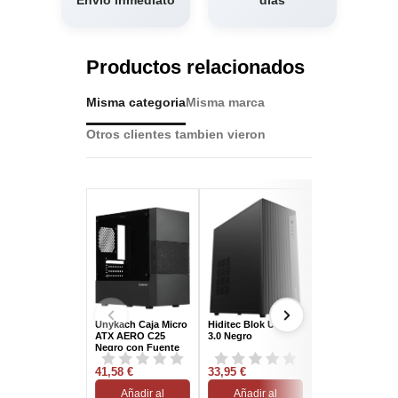
Productos relacionados
Misma categoria
Misma marca
Otros clientes tambien vieron
Nuevo
Unykach Caja Micro
Hiditec Blok USB
CoolBox M870 C
ATX AERO C25
3.0 Negro
Micro-ATX con
Negro con Fuente
Fuente de
ATX 500W y Panel
Alimentación 5
Lateral de Cristal...
41,58 €
33,95 €
36,91 €
Añadir al
Añadir al
Añadir al