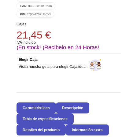
EAN:
8433281013636
P/N:
TQC-4702U3C-B
Cajas
21,45 €
IVA incluido
¡En stock! ¡Recíbelo en 24 Horas!
Elegir Caja
Visita nuestra guía para elegir Caja ideal.
Características
Descripción
Tabla de especificaciones
Detalles del producto
Información extra