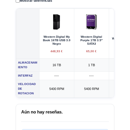
Mostrar diferencias
Western Digital My
Western Digital
Western Digi
Book 16TB USB 3.0
Purple 1TB 3.5"
2TB 3.5" 
Negro
SATA3
448,93 €
65,00 €
45,00
ALMACENAM
16 TB
1 TB
2 TB
IENTO
INTERFAZ
----
----
Serial ATA
VELOCIDAD
DE
5400 RPM
5400 RPM
5400 
ROTACION
Aún no hay reseñas.