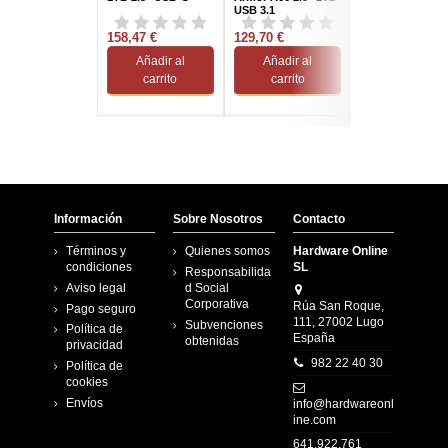
USB 3.1
158,47 €
129,70 €
171,20 €
Añadir al
Añadir al
Añadir al
carrito
carrito
carrito
Información
Sobre Nosotros
Contacto
Términos y
Quienes somos
Hardware Online
condiciones
SL
Responsabilida
Aviso legal
d Social
Corporativa
Rúa San Roque,
Pago seguro
111, 27002 Lugo
Subvenciones
Política de
España
obtenidas
privacidad
982 22 40 30
Política de
cookies
Envíos
info@hardwareonl
ine.com
641.922.761