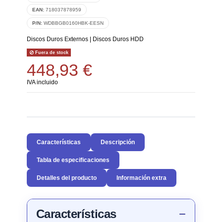
EAN:
718037878959
P/N:
WDBBGB0160HBK-EESN
Discos Duros Externos
|
Discos Duros HDD
Fuera de stock
448,93 €
IVA incluido
Características
Descripción
Tabla de especificaciones
Detalles del producto
Información extra
Características