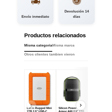
Devolución 14
Envío inmediato
días
Productos relacionados
Misma categoria
Misma marca
Otros clientes tambien vieron
LaCie Rugged Mini
Silicon Power
Intenso HD 5TB 
1TB 2.5" USB-C
Armor A60 2.5" 1TB
USB 3.0 Negro