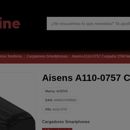
rios Telefonía
Cargadores Smartphones
Aisens A110-0757 Cargador 25W N
Aisens A110-0757 
Marca:
AISENS
EAN:
8436574709582
P/N:
A110-0757
Cargadores Smartphones