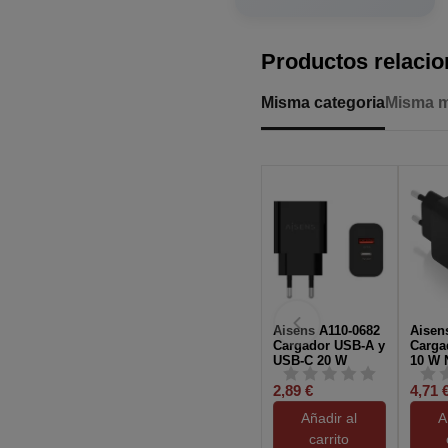
Productos relaci
Misma categoria
Misma 
Aisens A110-0682
Aisen
Cargador USB-A y
Carga
USB-C 20 W
10 W 
Negro
2,89 €
4,71 
Añadir al
A
carrito