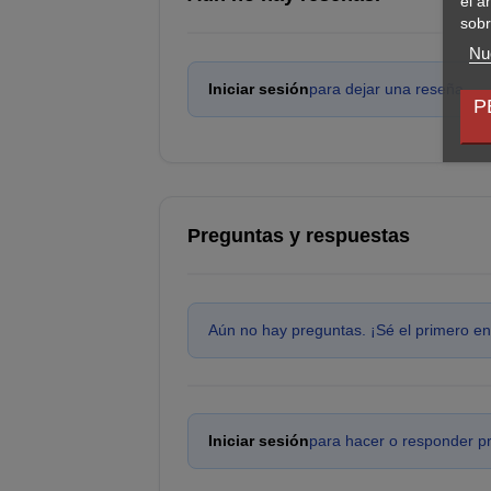
el a
sobr
Nue
Iniciar sesión
para dejar una reseña.
P
Preguntas y respuestas
Aún no hay preguntas. ¡Sé el primero en
Iniciar sesión
para hacer o responder p