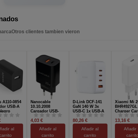
onados
marca
Otros clientes tambien vieron
s A110-0854
Nanocable
D-Link DCF-141
Xiaomi Mi 
dor USB-A
10.10.2008
GaN 140 W 3x
BHR4927GL 
Negro
Cargador USB-
USB-C 1x USB-A
Charger Ca
C/USB-A 20W
Carga Rápida
USB-C 20W
€
4,03 €
80,26 €
13,16 €
Carga Rápida
Blanco
Blanco
Negro
ñadir al
Añadir al
Añadir al
Añadir 
carrito
carrito
carrito
carrit