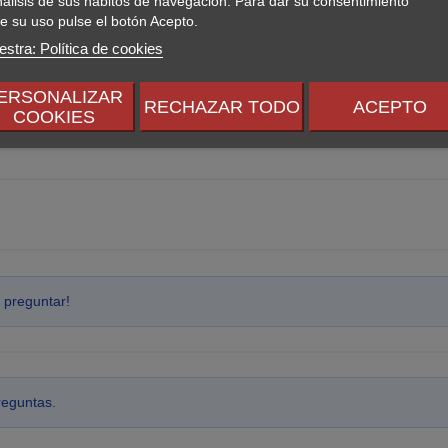
nálisis de sus hábitos de navegación. Para dar su consentimiento
e su uso pulse el botón Acepto.
stra: Política de cookies
ERSONALIZAR
RECHAZAR TODO
ACEPTO
COOKIES
 preguntar!
reguntas.