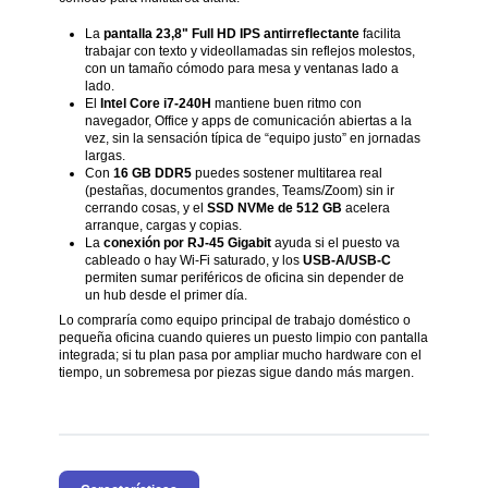
La
pantalla 23,8" Full HD IPS antirreflectante
facilita
trabajar con texto y videollamadas sin reflejos molestos,
con un tamaño cómodo para mesa y ventanas lado a
lado.
El
Intel Core i7-240H
mantiene buen ritmo con
navegador, Office y apps de comunicación abiertas a la
vez, sin la sensación típica de “equipo justo” en jornadas
largas.
Con
16 GB DDR5
puedes sostener multitarea real
(pestañas, documentos grandes, Teams/Zoom) sin ir
cerrando cosas, y el
SSD NVMe de 512 GB
acelera
arranque, cargas y copias.
La
conexión por RJ-45 Gigabit
ayuda si el puesto va
cableado o hay Wi-Fi saturado, y los
USB-A/USB-C
permiten sumar periféricos de oficina sin depender de
un hub desde el primer día.
Lo compraría como equipo principal de trabajo doméstico o
pequeña oficina cuando quieres un puesto limpio con pantalla
integrada; si tu plan pasa por ampliar mucho hardware con el
tiempo, un sobremesa por piezas sigue dando más margen.