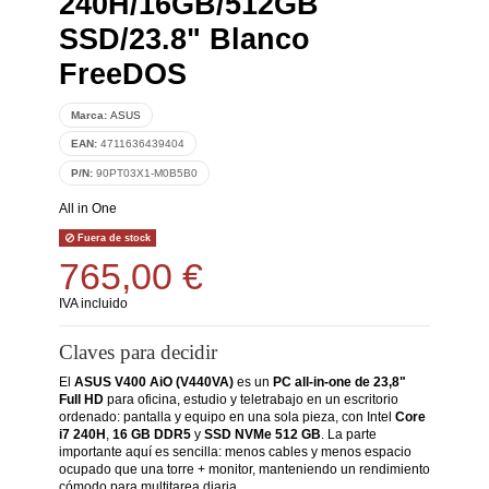
240H/16GB/512GB
SSD/23.8" Blanco
FreeDOS
Marca:
ASUS
EAN:
4711636439404
P/N:
90PT03X1-M0B5B0
All in One
Fuera de stock
765,00 €
IVA incluido
Claves para decidir
El
ASUS V400 AiO (V440VA)
es un
PC all-in-one de 23,8"
Full HD
para oficina, estudio y teletrabajo en un escritorio
ordenado: pantalla y equipo en una sola pieza, con Intel
Core
i7 240H
,
16 GB DDR5
y
SSD NVMe 512 GB
. La parte
importante aquí es sencilla: menos cables y menos espacio
ocupado que una torre + monitor, manteniendo un rendimiento
cómodo para multitarea diaria.