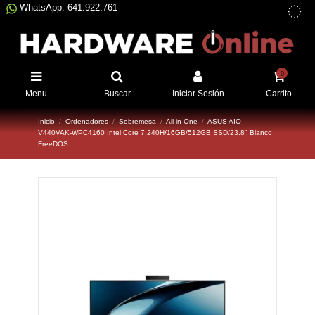
WhatsApp: 641.922.761
0
Menu
Buscar
Iniciar Sesión
Carrito
Inicio
Ordenadores
Sobremesa
All in One
ASUS AIO
V440VAK-WPC4160 Intel Core 7 240H/16GB/512GB SSD/23.8" Blanco
FreeDOS