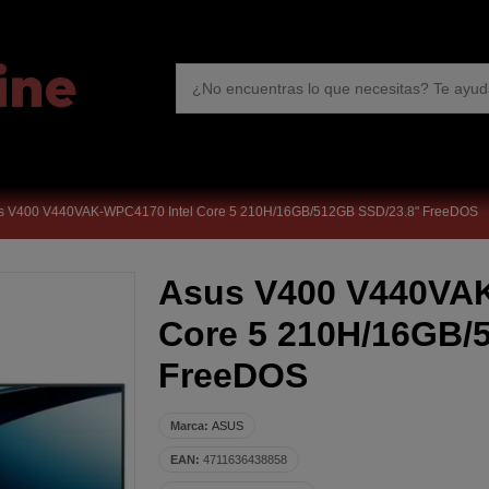
s V400 V440VAK-WPC4170 Intel Core 5 210H/16GB/512GB SSD/23.8" FreeDOS
Asus V400 V440VAK
Core 5 210H/16GB/
FreeDOS
Marca:
ASUS
EAN:
4711636438858