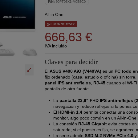
P/N:
90PT03X1-M0B5C0
All in One
Fuera de stock
666,63 €
IVA incluido
Claves para decidir
El
ASUS V400 AiO (V440VA)
es un
PC todo en
fijo ordenado (casa, estudio o oficina) sin torr
panel IPS antirreflejos
,
RJ-45
cuando el Wi-Fi 
pantalla de otra fuente.
La
pantalla 23,8" FHD IPS antirreflejos (2
navegación y reduce reflejos si lo pones c
El
HDMI-in 1.4
permite conectar una conso
monitor, algo poco común en un All-in-One.
La conexión
RJ-45 Gigabit
evita cortes en
saturada; si el puesto es fijo, se agradece
La serie admite
SSD M.2 NVMe PCIe 4.0
y