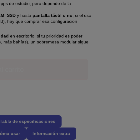
apps de estudio, pero depende de la
AM, SSD
y hasta
pantalla táctil o no
; si el uso
 TB), hay que comprar esa configuración
idad
en escritorio; si tu prioridad es poder
e, más bahías), un sobremesa modular sigue
l carrito
Tabla de especificaciones
ómo usar
Información extra