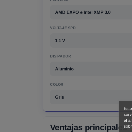
AMD EXPO e Intel XMP 3.0
VOLTAJE SPD
1.1 V
DISIPADOR
Aluminio
COLOR
Gris
Este
serv
el a
Ventajas principales
sobr