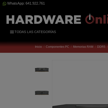
WhatsApp: 641.922.761
TODAS LAS CATEGORÍAS
Inicio
Componentes PC
Memorias RAM
DDR5