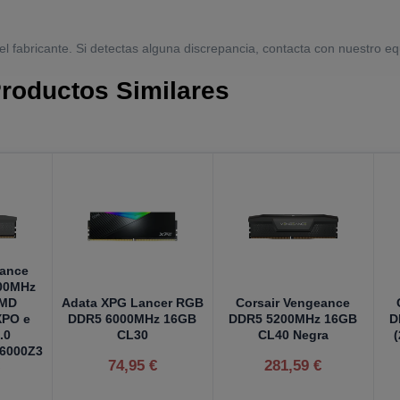
el fabricante. Si detectas alguna discrepancia, contacta con nuestro eq
roductos Similares
eance
00MHz
AMD
Adata XPG Lancer RGB
Corsair Vengeance
XPO e
DDR5 6000MHz 16GB
DDR5 5200MHz 16GB
D
.0
CL30
CL40 Negra
6000Z3
€
74,95 €
281,59 €