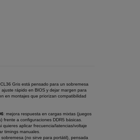
CL36 Gris está pensado para un sobremesa
 ajuste rápido en BIOS y dejar margen para
n en montajes que priorizan compatibilidad
96
: mejora respuesta en cargas mixtas (juegos
s) frente a configuraciones DDR5 básicas.
 si quieres aplicar frecuencia/latencias/voltaje
tar timings manuales.
 sobremesa (no sirve para portátil), pensada