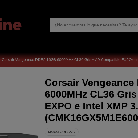
Corsair Vengeance DDR5 16GB 6000MHz CL36 Gris AMD Compatible EXPO e 
Corsair Vengeance
6000MHz CL36 Gris
EXPO e Intel XMP 3
(CMK16GX5M1E600
Marca:
CORSAIR