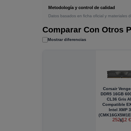
Metodología y control de calidad
Datos basados en ficha oficial y materiales d
Comparar Con Otros P
Mostrar diferencias
Corsair Veng
DDR5 16GB 60
CL36 Gris 
Compatible E
Intel XMP 3
(CMK16GX5M1E
252,12 
6)