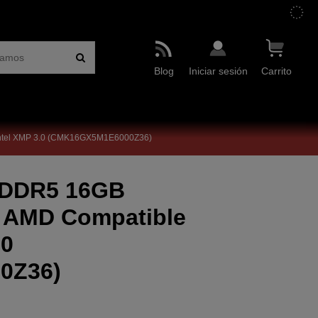
Blog
Iniciar sesión
Carrito
Intel XMP 3.0 (CMK16GX5M1E6000Z36)
 DDR5 16GB
 AMD Compatible
.0
0Z36)