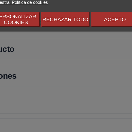
stra: Política de cookies
ERSONALIZAR
RECHAZAR TODO
ACEPTO
 este producto?
COOKIES
ucto
iones