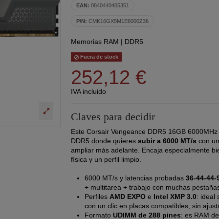
EAN:
0840440405351
P/N:
CMK16GX5M1E6000Z36
Memorias RAM
|
DDR5
Fuera de stock
252,12 €
IVA incluido
Claves para decidir
Este Corsair Vengeance DDR5 16GB 6000MHz 
DDR5 donde quieres
subir a 6000 MT/s
con un
ampliar más adelante. Encaja especialmente bie
física y un perfil limpio.
6000 MT/s y latencias probadas
36-44-44-
+ multitarea + trabajo con muchas pestaña
Perfiles
AMD EXPO
e
Intel XMP 3.0
: ideal
con un clic en placas compatibles, sin ajus
Formato
UDIMM de 288 pines
: es RAM de