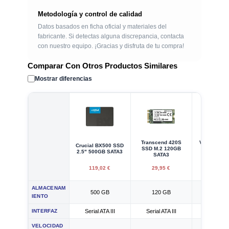
Metodología y control de calidad
Datos basados en ficha oficial y materiales del
fabricante. Si detectas alguna discrepancia, contacta
con nuestro equipo. ¡Gracias y disfruta de tu compra!
Comparar Con Otros Productos Similares
Mostrar diferencias
Transcend 420S
Verbatim V
Crucial BX500 SSD
SSD M.2 120GB
SSD 2.5" 
2.5" 500GB SATA3
SATA3
SATA
119,02 €
29,95 €
23,90
ALMACENAM
500 GB
120 GB
128 G
IENTO
INTERFAZ
Serial ATA III
Serial ATA III
Serial ATA
VELOCIDAD