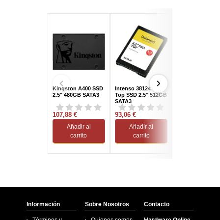
Kingston A400 SSD
Intenso 3812440
Intenso 3812432
2.5" 480GB SATA3
Top SSD 2.5" 512GB
Disco Duro SSD
SATA3
128GB SATA 2.5
107,88 €
93,06 €
56,91 €
Añadir al
Añadir al
Añadir al
carrito
carrito
carrito
Información
Sobre Nosotros
Contacto