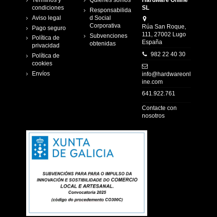
Términos y
Quienes somos
Hardware Online
condiciones
SL
Responsabilida
Aviso legal
d Social
Corporativa
Rúa San Roque,
Pago seguro
111, 27002 Lugo
Subvenciones
Política de
España
obtenidas
privacidad
982 22 40 30
Política de
cookies
Envíos
info@hardwareonl
ine.com
641.922.761
Contacte con
nosotros