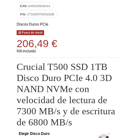
EAN:
649528939241
P/N:
CT1000T500SSD8
Discos Duros PCIe
Fuera de stock
206,49 €
IVA incluido
Crucial T500 SSD 1TB
Disco Duro PCIe 4.0 3D
NAND NVMe con
velocidad de lectura de
7300 MB/s y de escritura
de 6800 MB/s
Elegir Disco Duro