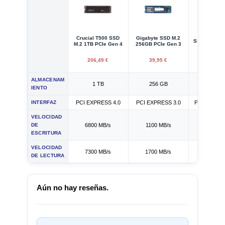
Kioxia EX
Crucial T500 SSD
Gigabyte SSD M.2
SSD M.2 25
M.2 1TB PCIe Gen 4
256GB PCIe Gen 3
3
206,49 €
39,95 €
19,95
ALMACENAM
1 TB
256 GB
250 G
IENTO
INTERFAZ
PCI EXPRESS 4.0
PCI EXPRESS 3.0
PCI EXPRES
VELOCIDAD
DE
6800 MB/s
1100 MB/s
1200 M
ESCRITURA
VELOCIDAD
7300 MB/s
1700 MB/s
1700 M
DE LECTURA
Aún no hay reseñas.