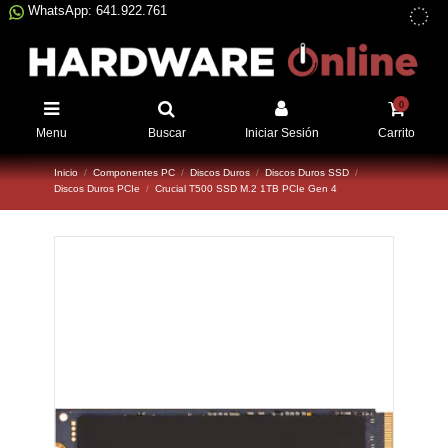
WhatsApp: 641.922.761
0
Menu
Buscar
Iniciar Sesión
Carrito
Inicio
Componentes PC
Discos Duros
Discos Duros SSD
Discos Duros PCIe
Crucial T500 SSD M.2 1TB PCIe Gen 4