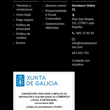
Términos y
Quienes somos
Hardware Online
condiciones
SL
Responsabilida
Aviso legal
d Social
Corporativa
Rúa San Roque,
Pago seguro
111, 27002 Lugo
Subvenciones
Política de
España
obtenidas
privacidad
982 22 40 30
Política de
cookies
Envíos
info@hardwareonl
ine.com
641.922.761
Contacte con
nosotros