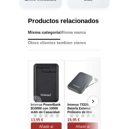
Productos relacionados
Misma categoria
Misma marca
Otros clientes tambien vieron
Intenso PowerBank
Intenso 7332034
NGS TWIX20
B10000 con 10000
Batería Externa
Powerbank
mAh de Capacidad
Polímero de litio
20000mAh Negr
y Carga simultánea
10000 mAh Gris
de 3...
13,95 €
19,95 €
44,95 €
Añadir al
Añadir al
Añadir al