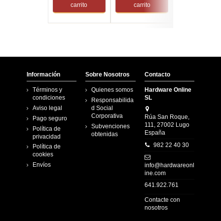
carrito
carrito
carrito
Información
Sobre Nosotros
Contacto
Términos y
Quienes somos
Hardware Online
condiciones
SL
Responsabilida
Aviso legal
d Social
Corporativa
Rúa San Roque,
Pago seguro
111, 27002 Lugo
Subvenciones
Política de
España
obtenidas
privacidad
982 22 40 30
Política de
cookies
Envíos
info@hardwareonl
ine.com
641.922.761
Contacte con
nosotros