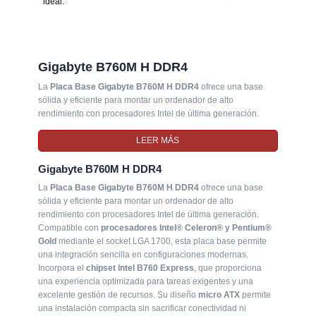
ideal.
Gigabyte B760M H DDR4
La
Placa Base Gigabyte B760M H DDR4
ofrece una base
sólida y eficiente para montar un ordenador de alto
rendimiento con procesadores Intel de última generación.
Compatible con
procesadores Intel® Celeron® y Pentium®
Gold
mediante el socket LGA 1700, esta placa base permite
LEER MÁS
una integración sencilla en configuraciones modernas.
Incorpora el
chipset Intel B760 Express
, que proporciona
Gigabyte B760M H DDR4
una experiencia optimizada para tareas exigentes y una
La
Placa Base Gigabyte B760M H DDR4
ofrece una base
excelente gestión de recursos. Su diseño
micro ATX
permite
sólida y eficiente para montar un ordenador de alto
una instalación compacta sin sacrificar conectividad ni
rendimiento con procesadores Intel de última generación.
rendimiento. La compatibilidad con
memoria DDR4 3200
Compatible con
procesadores Intel® Celeron® y Pentium®
MHz
en doble canal garantiza un funcionamiento fluido y
Gold
mediante el socket LGA 1700, esta placa base permite
estable, ideal tanto para usuarios domésticos como para
una integración sencilla en configuraciones modernas.
entornos profesionales.
Incorpora el
chipset Intel B760 Express
, que proporciona
una experiencia optimizada para tareas exigentes y una
Con capacidad para hasta
64 GB de memoria DDR4
y
excelente gestión de recursos. Su diseño
micro ATX
permite
soporte para módulos de hasta 32 GB, la
Placa Base
una instalación compacta sin sacrificar conectividad ni
Gigabyte B760M H DDR4
está preparada para afrontar