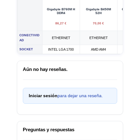
Gigabyte B760M H
Gigabyte B450M
Gigabyte H
DDR4
S2H
V3
86,27 €
70,00 €
85,00
CONECTIVID
ETHERNET
ETHERNET
ETHER
AD
SOCKET
INTEL LGA 1700
AMD AM4
INTEL LGA
Aún no hay reseñas.
Iniciar sesión
para dejar una reseña.
Preguntas y respuestas