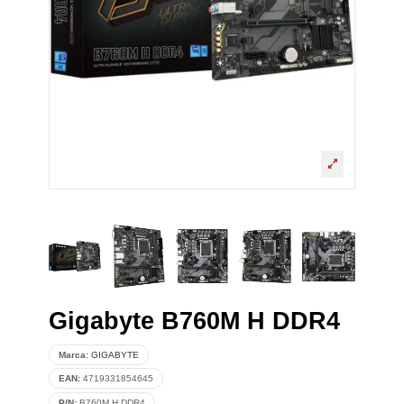
Gigabyte B760M H DDR4
Marca:
GIGABYTE
EAN:
4719331854645
P/N:
B760M H DDR4