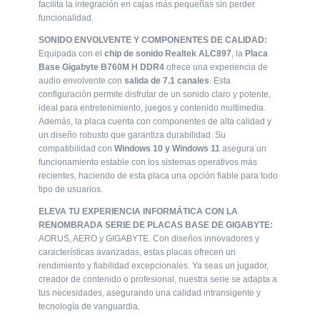
facilita la integración en cajas más pequeñas sin perder
facilita la integración en cajas más pequeñas sin perder
funcionalidad.
funcionalidad.
SONIDO ENVOLVENTE Y COMPONENTES DE CALIDAD:
SONIDO ENVOLVENTE Y COMPONENTES DE CALIDAD:
Equipada con el
chip de sonido Realtek ALC897
, la
Placa
Equipada con el
chip de sonido Realtek ALC897
, la
Placa
Base Gigabyte B760M H DDR4
ofrece una experiencia de
Base Gigabyte B760M H DDR4
ofrece una experiencia de
audio envolvente con
salida de 7.1 canales
. Esta
audio envolvente con
salida de 7.1 canales
. Esta
configuración permite disfrutar de un sonido claro y potente,
configuración permite disfrutar de un sonido claro y potente,
ideal para entretenimiento, juegos y contenido multimedia.
ideal para entretenimiento, juegos y contenido multimedia.
Además, la placa cuenta con componentes de alta calidad y
Además, la placa cuenta con componentes de alta calidad y
un diseño robusto que garantiza durabilidad. Su
un diseño robusto que garantiza durabilidad. Su
compatibilidad con
Windows 10 y Windows 11
asegura un
compatibilidad con
Windows 10 y Windows 11
asegura un
funcionamiento estable con los sistemas operativos más
funcionamiento estable con los sistemas operativos más
recientes, haciendo de esta placa una opción fiable para todo
recientes, haciendo de esta placa una opción fiable para todo
tipo de usuarios.
tipo de usuarios.
ELEVA TU EXPERIENCIA INFORMÁTICA CON LA
ELEVA TU EXPERIENCIA INFORMÁTICA CON LA
RENOMBRADA SERIE DE PLACAS BASE DE GIGABYTE:
RENOMBRADA SERIE DE PLACAS BASE DE GIGABYTE:
AORUS, AERO y GIGABYTE. Con diseños innovadores y
AORUS, AERO y GIGABYTE. Con diseños innovadores y
características avanzadas, estas placas ofrecen un
características avanzadas, estas placas ofrecen un
rendimiento y fiabilidad excepcionales. Ya seas un jugador,
rendimiento y fiabilidad excepcionales. Ya seas un jugador,
creador de contenido o profesional, nuestra serie se adapta a
creador de contenido o profesional, nuestra serie se adapta a
tus necesidades, asegurando una calidad intransigente y
tus necesidades, asegurando una calidad intransigente y
tecnología de vanguardia.
tecnología de vanguardia.