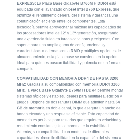
EXPRESS:
La
Placa Base Gigabyte B760M H DDR4
está
EXPRESS:
La
Placa Base Gigabyte B760M H DDR4
está
equipada con el avanzado
chipset Intel B760 Express
, que
equipada con el avanzado
chipset Intel B760 Express
, que
optimiza el rendimiento general del sistema y garantiza una
optimiza el rendimiento general del sistema y garantiza una
comunicación eficiente entre los componentes. Esta
comunicación eficiente entre los componentes. Esta
tecnología permite aprovechar al máximo las capacidades de
tecnología permite aprovechar al máximo las capacidades de
los procesadores Intel de 12ª y 13ª generación, asegurando
los procesadores Intel de 12ª y 13ª generación, asegurando
una experiencia fluida en tareas cotidianas y exigentes. Con
una experiencia fluida en tareas cotidianas y exigentes. Con
soporte para una amplia gama de configuraciones y
soporte para una amplia gama de configuraciones y
características modernas como
RAID
y múltiples opciones de
características modernas como
RAID
y múltiples opciones de
almacenamiento, esta placa base se convierte en la opción
almacenamiento, esta placa base se convierte en la opción
ideal para quienes buscan fiabilidad y potencia en un formato
ideal para quienes buscan fiabilidad y potencia en un formato
compacto.
compacto.
COMPATIBILIDAD CON MEMORIA DDR4 DE HASTA 3200
COMPATIBILIDAD CON MEMORIA DDR4 DE HASTA 3200
MHZ:
Gracias a su compatibilidad con
memoria DDR4 3200
MHZ:
Gracias a su compatibilidad con
memoria DDR4 3200
MHz
, la
Placa Base Gigabyte B760M H DDR4
permite montar
MHz
, la
Placa Base Gigabyte B760M H DDR4
permite montar
sistemas rápidos y estables, ideales para multitarea, edición y
sistemas rápidos y estables, ideales para multitarea, edición y
juegos. Dispone de dos ranuras DIMM que admiten hasta
64
juegos. Dispone de dos ranuras DIMM que admiten hasta
64
GB de memoria
en doble canal, lo que asegura un ancho de
GB de memoria
en doble canal, lo que asegura un ancho de
banda elevado y una respuesta eficiente. Esta capacidad de
banda elevado y una respuesta eficiente. Esta capacidad de
memoria es perfecta para usuarios que requieren velocidad y
memoria es perfecta para usuarios que requieren velocidad y
rendimiento constante, sin comprometer la estabilidad.
rendimiento constante, sin comprometer la estabilidad.
Además, su compatibilidad con módulos de diferentes
Además, su compatibilidad con módulos de diferentes
capacidades ofrece flexibilidad en la expansión del sistema a
capacidades ofrece flexibilidad en la expansión del sistema a