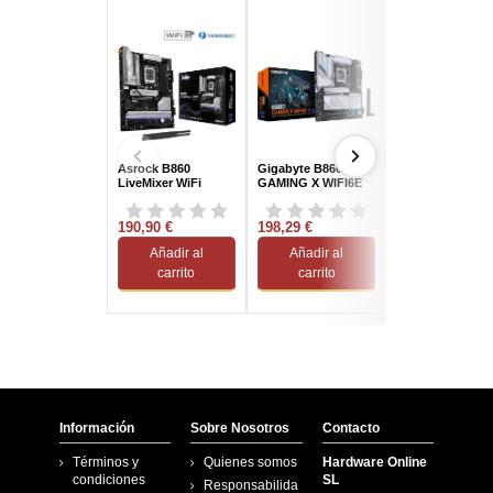
Asrock B860
Gigabyte B860
Asus Prime Z79
LiveMixer WiFi
GAMING X WIFI6E
WIFI
190,90 €
198,29 €
205,57 €
Añadir al
Añadir al
Añadir al
carrito
carrito
carrito
Información
Sobre Nosotros
Contacto
Términos y
Quienes somos
Hardware Online
condiciones
SL
Responsabilida