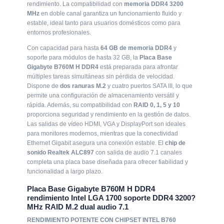
rendimiento. La compatibilidad con
memoria DDR4 3200
múltiples tareas simultáneas sin pérdida de velocidad.
MHz
en doble canal garantiza un funcionamiento fluido y
Dispone de
dos ranuras M.2
y cuatro puertos SATA III, lo que
estable, ideal tanto para usuarios domésticos como para
permite una configuración de almacenamiento versátil y
entornos profesionales.
rápida. Además, su compatibilidad con
RAID 0, 1, 5 y 10
proporciona seguridad y rendimiento en la gestión de datos.
Con capacidad para hasta
64 GB de memoria DDR4
y
Las salidas de vídeo HDMI, VGA y DisplayPort son ideales
soporte para módulos de hasta 32 GB, la
Placa Base
para monitores modernos, mientras que la conectividad
Gigabyte B760M H DDR4
está preparada para afrontar
Ethernet Gigabit asegura una conexión estable. El
chip de
múltiples tareas simultáneas sin pérdida de velocidad.
sonido Realtek ALC897
con salida de audio 7.1 canales
Dispone de
dos ranuras M.2
y cuatro puertos SATA III, lo que
completa una placa base diseñada para ofrecer fiabilidad y
permite una configuración de almacenamiento versátil y
funcionalidad a largo plazo.
rápida. Además, su compatibilidad con
RAID 0, 1, 5 y 10
proporciona seguridad y rendimiento en la gestión de datos.
Placa Base Gigabyte
Las salidas de vídeo HDMI, VGA y DisplayPort son ideales
B760M H DDR4
para monitores modernos, mientras que la conectividad
Ethernet Gigabit asegura una conexión estable. El
chip de
rendimiento Intel LGA
sonido Realtek ALC897
con salida de audio 7.1 canales
completa una placa base diseñada para ofrecer fiabilidad y
1700 soporte DDR4 3200?
funcionalidad a largo plazo.
MHz RAID M.2 dual audio
Placa Base Gigabyte B760M H DDR4
7.1
rendimiento Intel LGA 1700 soporte DDR4 3200?
MHz RAID M.2 dual audio 7.1
RENDIMIENTO POTENTE CON CHIPSET INTEL B760
RENDIMIENTO POTENTE CON CHIPSET INTEL B760