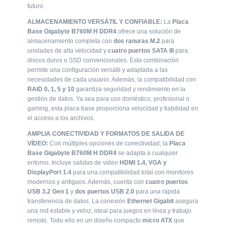
futuro.
futuro.
ALMACENAMIENTO VERSÁTIL Y CONFIABLE:
La
Placa
ALMACENAMIENTO VERSÁTIL Y CONFIABLE:
La
Placa
Base Gigabyte B760M H DDR4
ofrece una solución de
Base Gigabyte B760M H DDR4
ofrece una solución de
almacenamiento completa con
dos ranuras M.2
para
almacenamiento completa con
dos ranuras M.2
para
unidades de alta velocidad y
cuatro puertos SATA III
para
unidades de alta velocidad y
cuatro puertos SATA III
para
discos duros o SSD convencionales. Esta combinación
discos duros o SSD convencionales. Esta combinación
permite una configuración versátil y adaptada a las
permite una configuración versátil y adaptada a las
necesidades de cada usuario. Además, la compatibilidad con
necesidades de cada usuario. Además, la compatibilidad con
RAID 0, 1, 5 y 10
garantiza seguridad y rendimiento en la
RAID 0, 1, 5 y 10
garantiza seguridad y rendimiento en la
gestión de datos. Ya sea para uso doméstico, profesional o
gestión de datos. Ya sea para uso doméstico, profesional o
gaming, esta placa base proporciona velocidad y fiabilidad en
gaming, esta placa base proporciona velocidad y fiabilidad en
el acceso a los archivos.
el acceso a los archivos.
AMPLIA CONECTIVIDAD Y FORMATOS DE SALIDA DE
AMPLIA CONECTIVIDAD Y FORMATOS DE SALIDA DE
VÍDEO:
Con múltiples opciones de conectividad, la
Placa
VÍDEO:
Con múltiples opciones de conectividad, la
Placa
Base Gigabyte B760M H DDR4
se adapta a cualquier
Base Gigabyte B760M H DDR4
se adapta a cualquier
entorno. Incluye salidas de vídeo
HDMI 1.4, VGA y
entorno. Incluye salidas de vídeo
HDMI 1.4, VGA y
DisplayPort 1.4
para una compatibilidad total con monitores
DisplayPort 1.4
para una compatibilidad total con monitores
modernos y antiguos. Además, cuenta con
cuatro puertos
modernos y antiguos. Además, cuenta con
cuatro puertos
USB 3.2 Gen 1
y
dos puertos USB 2.0
para una rápida
USB 3.2 Gen 1
y
dos puertos USB 2.0
para una rápida
transferencia de datos. La conexión
Ethernet Gigabit
asegura
transferencia de datos. La conexión
Ethernet Gigabit
asegura
una red estable y veloz, ideal para juegos en línea y trabajo
una red estable y veloz, ideal para juegos en línea y trabajo
remoto. Todo ello en un diseño compacto
micro ATX
que
remoto. Todo ello en un diseño compacto
micro ATX
que