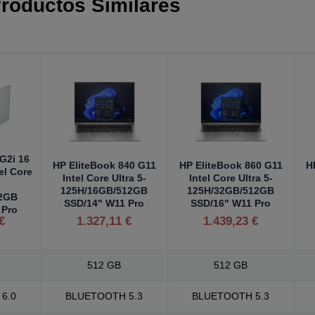
roductos Similares
 G2i 16
HP EliteBook 840 G11
HP EliteBook 860 G11
H
el Core
Intel Core Ultra 5-
Intel Core Ultra 5-
125H/16GB/512GB
125H/32GB/512GB
12GB
SSD/14" W11 Pro
SSD/16" W11 Pro
 Pro
€
1.327,11 €
1.439,23 €
512 GB
512 GB
6.0
BLUETOOTH 5.3
BLUETOOTH 5.3