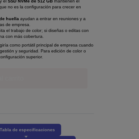
y el
SSD NVMe de 512 GB
mantienen el
ue no es la configuración para crecer en
 de huella
ayudan a entrar en reuniones y a
icas de empresa.
ita el trabajo de color; si diseñas o editas con
ama con más cobertura.
iría como portátil principal de empresa cuando
gestión y seguridad. Para edición de color o
onfiguración superior.
l carrito
Tabla de especificaciones