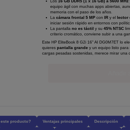
Los
16 GB DDR5 (1 x 16 GB) a 5600 MHz
equipo ágil con muchas apps abiertas, aunq
memoria con el paso de los años.
La
cámara frontal 5 MP
con
IR
y el
lector
iniciar sesión rápido en entornos con polít
La pantalla
no es táctil
y su
45% NTSC
lim
criterio cromático, conviene subir a una g
Este HP EliteBook 8 G2i 16" AI DG0M7ET lo eleg
quieres
pantalla grande
y un equipo listo para 
cargas pesadas sostenidas, merece mirar una c
Añadir a
l este producto?
Ventajas principales
Descripción