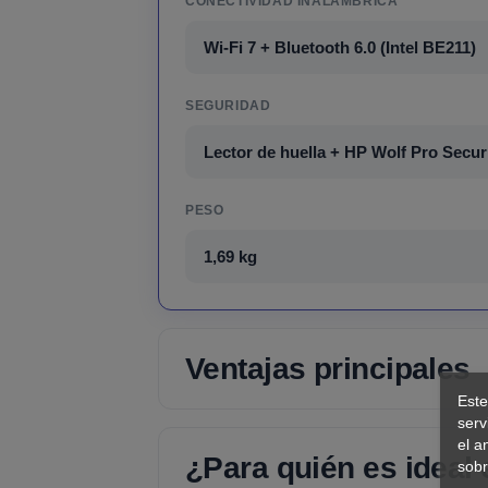
CONECTIVIDAD INALÁMBRICA
Wi-Fi 7 + Bluetooth 6.0 (Intel BE211)
SEGURIDAD
Lector de huella + HP Wolf Pro Securi
PESO
1,69 kg
Ventajas principales
Este
serv
el a
¿Para quién es ideal
sobr