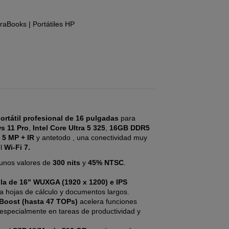
ltraBooks
|
Portátiles HP
ortátil profesional de 16 pulgadas
para
s 11 Pro
,
Intel Core Ultra 5 325
,
16GB DDR5
e
5 MP + IR
y antetodo , una conectividad muy
el
Wi-Fi 7.
 unos valores de
300 nits
y
45% NTSC
.
lla de 16" WUXGA (1920 x 1200) e IPS
ra hojas de cálculo y documentos largos.
 Boost (hasta 47 TOPs)
acelera funciones
 especialmente en tareas de productividad y