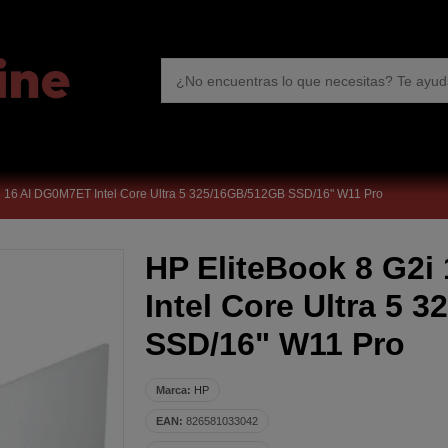
i 16 AI DG0M7ET Intel Core Ultra 5 325/16GB/512GB SSD/16" W11 Pro
HP EliteBook 8 G2i
Intel Core Ultra 5 
SSD/16" W11 Pro
Marca:
HP
EAN:
826581033042