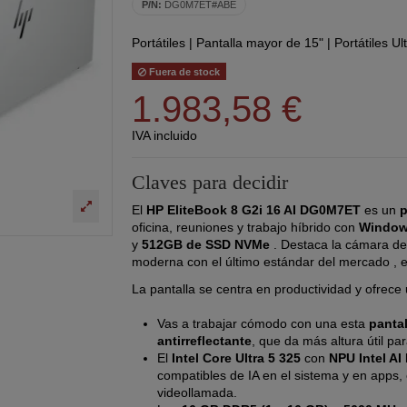
P/N:
DG0M7ET#ABE
Portátiles
|
Pantalla mayor de 15"
|
Portátiles U
Fuera de stock
1.983,58 €
IVA incluido
Claves para decidir
El
HP EliteBook 8 G2i 16 AI DG0M7ET
es un
p
oficina, reuniones y trabajo híbrido con
Window
y
512GB de
SSD NVMe
. Destaca la cámara d
moderna con el último estándar del mercado , 
La pantalla se centra en productividad y ofrece
Vas a trabajar cómodo con una esta
panta
antirreflectante
, que da más altura útil pa
El
Intel Core Ultra 5 325
con
NPU Intel AI
compatibles de IA en el sistema y en apps,
videollamada.