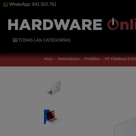
WhatsApp: 641.922.761
TODAS LAS CATEGORÍAS
Inicio
Ordenadores
Portátiles
HP EliteBook 8 G2