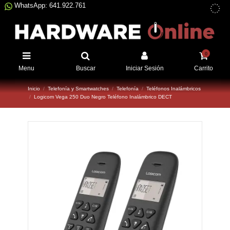
WhatsApp: 641.922.761
0
Menu
Buscar
Iniciar Sesión
Carrito
Inicio
Telefonía y Smartwatches
Telefonía
Teléfonos Inalámbricos
Logicom Vega 250 Duo Negro Teléfono Inalámbrico DECT