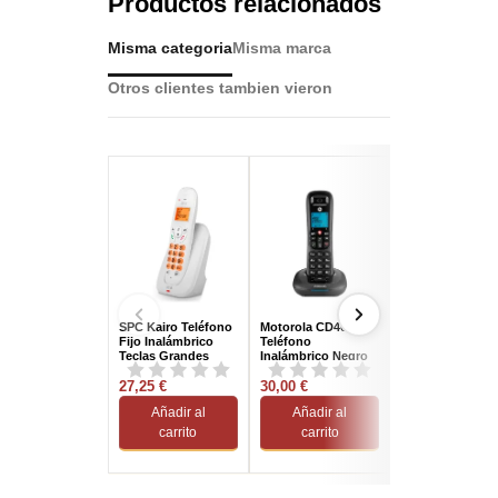
Productos relacionados
Misma categoria
Misma marca
Otros clientes tambien vieron
SPC Kairo Teléfono
Motorola CD4001
Motorola C4201
Fijo Inalámbrico
Teléfono
Combo Teléfon
Teclas Grandes
Inalámbrico Negro
Fijo + Inalámbri
Blanco
DETC Negros
27,25 €
30,00 €
59,80 €
Añadir al
Añadir al
Añadir al
carrito
carrito
carrito