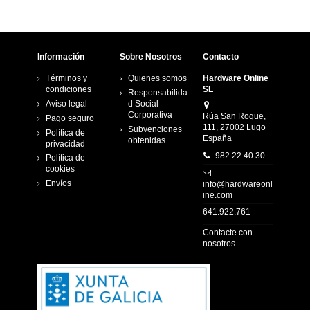
Información
Sobre Nosotros
Contacto
Términos y
Quienes somos
Hardware Online
condiciones
SL
Responsabilida
Aviso legal
d Social
Corporativa
Rúa San Roque,
Pago seguro
111, 27002 Lugo
Subvenciones
Política de
España
obtenidas
privacidad
982 22 40 30
Política de
cookies
Envíos
info@hardwareonl
ine.com
641.922.761
Contacte con
nosotros