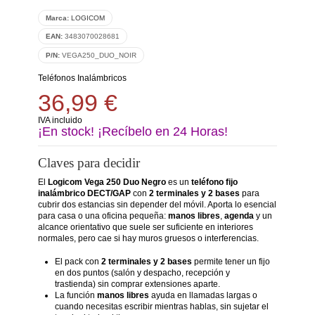
Marca:
LOGICOM
EAN:
3483070028681
P/N:
VEGA250_DUO_NOIR
Teléfonos Inalámbricos
36,99 €
IVA incluido
¡En stock! ¡Recíbelo en 24 Horas!
Claves para decidir
El
Logicom Vega 250 Duo Negro
es un
teléfono fijo
inalámbrico DECT/GAP
con
2 terminales y 2 bases
para
cubrir dos estancias sin depender del móvil. Aporta lo esencial
para casa o una oficina pequeña:
manos libres
,
agenda
y un
alcance orientativo que suele ser suficiente en interiores
normales, pero cae si hay muros gruesos o interferencias.
El pack con
2 terminales y 2 bases
permite tener un fijo
en dos puntos (salón y despacho, recepción y
trastienda) sin comprar extensiones aparte.
La función
manos libres
ayuda en llamadas largas o
cuando necesitas escribir mientras hablas, sin sujetar el