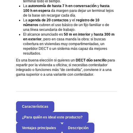
terminal todo el tiempo.
La
autonomía de hasta 7 h en conversación
y
hasta
100 h en espera
da margen para dejar un terminal lejos
de la base sin recargar cada día.
La
agenda de 20 contactos
y el
registro de 10
números
cubren el uso básico de un fijo familiar o de
una línea secundaria de trabajo.
El alcance anunciado es
50 m en interior
y
hasta 300 m
en exterior
, pero en casa manda la obra: si buscas
cobertura en viviendas muy compartimentadas, un
repetidor DECT o un sistema más capaz da mejores
resultados.
Es una buena elección si quieres un
DECT dúo sencillo
para
repartir por la vivienda u oficina; si necesitas contestador
integrado o funciones más “de centralita”, conviene ir a una
gama superior o a una variante con contestador.
Características
¿Para quién es ideal este producto?
Ventajas principales
Descripción