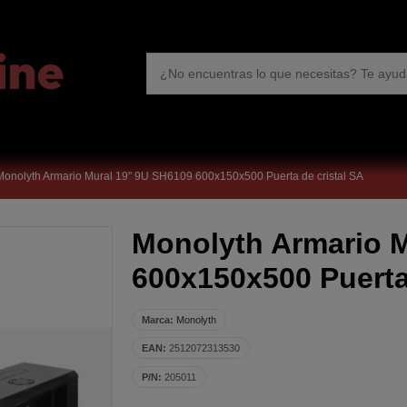
Monolyth Armario Mural 19" 9U SH6109 600x150x500 Puerta de cristal SA
Monolyth Armario M
600x150x500 Puerta
Marca:
Monolyth
EAN:
2512072313530
P/N:
205011