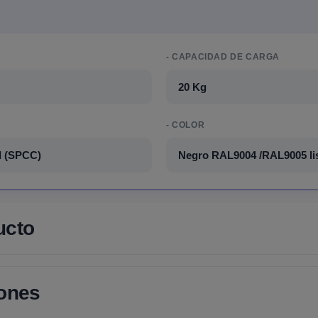
- CAPACIDAD DE CARGA
20 Kg
- COLOR
ad (SPCC)
Negro RAL9004 /RAL9005 li
ucto
iones