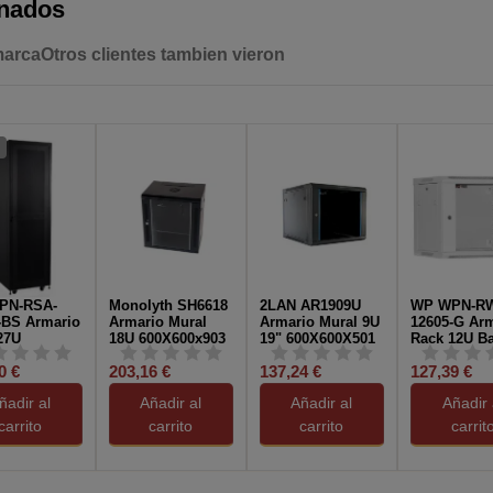
onados
marca
Otros clientes tambien vieron
PN-RSA-
Monolyth SH6618
2LAN AR1909U
WP WPN-R
-BS Armario
Armario Mural
Armario Mural 9U
12605-G Ar
27U
18U 600X600x903
19" 600X600X501
Rack 12U Ba
000x1388
Puerta de cristal
de pared Gr
0 €
203,16 €
137,24 €
127,39 €
ontado
ñadir al
Añadir al
Añadir al
Añadir 
carrito
carrito
carrito
carrit