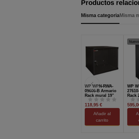
Productos relaci
Misma categoria
Misma 
Nuevo
WP WPN-RWA-
WP W
09606-B Armario
27610
Rack mural 19"
Rack 
9U negro
600x1
118,95 €
595,0
Desm
Añadir al
A
carrito