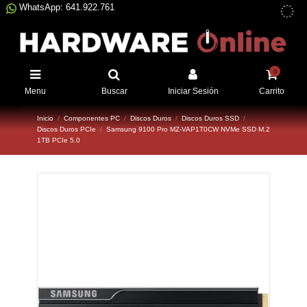
WhatsApp: 641.922.761
0
Menu
Buscar
Iniciar Sesión
Carrito
Inicio
Componentes PC
Discos Duros
Discos Duros SSD
Discos Duros PCIe
Samsung 9100 Pro MZ-VAP1T0CW NVMe SSD M.2
1TB PCIe 5.0