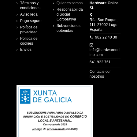
Términos y
Quienes somos
Hardware Online
condiciones
SL
Responsabilida
Aviso legal
d Social
Corporativa
Rúa San Roque,
Pago seguro
111, 27002 Lugo
Subvenciones
Política de
España
obtenidas
privacidad
982 22 40 30
Política de
cookies
Envíos
info@hardwareonl
ine.com
641.922.761
Contacte con
nosotros