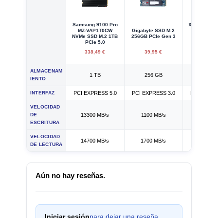
Samsung 9100 Pro
XPG Spectr
MZ-VAP1T0CW
Gigabyte SSD M.2
SSD M.2 
NVMe SSD M.2 1TB
256GB PCIe Gen 3
PCIe Gen 
PCIe 5.0
con Disi
338,49 €
39,95 €
29,95
ALMACENAM
1 TB
256 GB
256 G
IENTO
INTERFAZ
PCI EXPRESS 5.0
PCI EXPRESS 3.0
PCI EXPRE
VELOCIDAD
DE
13300 MB/s
1100 MB/s
1200 M
ESCRITURA
VELOCIDAD
14700 MB/s
1700 MB/s
3500 M
DE LECTURA
Aún no hay reseñas.
Iniciar sesión
para dejar una reseña.