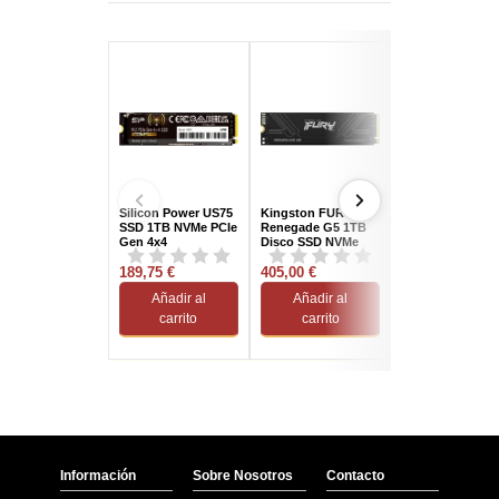
Silicon Power US75
Kingston FURY
Adata Legend 8
SSD 1TB NVMe PCIe
Renegade G5 1TB
2TB M.2 PCIe
Gen 4x4
Disco SSD NVMe
Gen4x4 NVMe
PCIe 5.0 M.2 Gen5
189,75 €
3D TLC
405,00 €
306,15 €
Añadir al
Añadir al
Añadir al
carrito
carrito
carrito
Información
Sobre Nosotros
Contacto