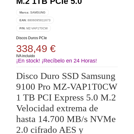
M.2 1TB PCIe 5.0
Marca:
SAMSUNG
EAN:
8806095811673
P/N:
MZ-VAP1T0CW
Discos Duros PCIe
338,49 €
IVA incluido
¡En stock! ¡Recíbelo en 24 Horas!
Disco Duro SSD Samsung
9100 Pro MZ-VAP1T0CW
1 TB PCI Express 5.0 M.2
Velocidad extrema de
hasta 14.700 MB/s NVMe
2.0 cifrado AES y