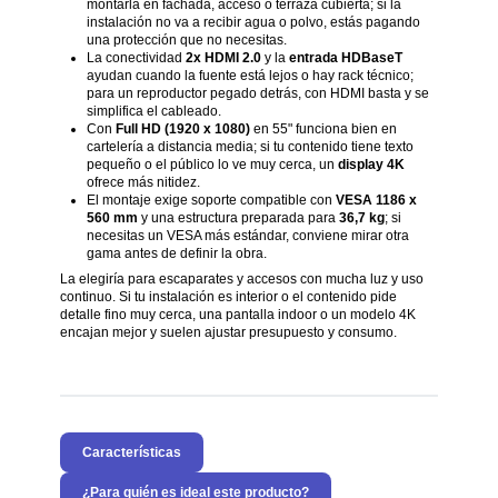
montarla en fachada, acceso o terraza cubierta; si la
instalación no va a recibir agua o polvo, estás pagando
una protección que no necesitas.
La conectividad
2x HDMI 2.0
y la
entrada HDBaseT
ayudan cuando la fuente está lejos o hay rack técnico;
para un reproductor pegado detrás, con HDMI basta y se
simplifica el cableado.
Con
Full HD (1920 x 1080)
en 55" funciona bien en
cartelería a distancia media; si tu contenido tiene texto
pequeño o el público lo ve muy cerca, un
display 4K
ofrece más nitidez.
El montaje exige soporte compatible con
VESA 1186 x
560 mm
y una estructura preparada para
36,7 kg
; si
necesitas un VESA más estándar, conviene mirar otra
gama antes de definir la obra.
La elegiría para escaparates y accesos con mucha luz y uso
continuo. Si tu instalación es interior o el contenido pide
detalle fino muy cerca, una pantalla indoor o un modelo 4K
encajan mejor y suelen ajustar presupuesto y consumo.
Características
¿Para quién es ideal este producto?