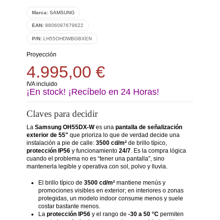
Marca:
SAMSUNG
EAN:
8806097679622
P/N:
LH55OHDWBGBXEN
Proyección
4.995,00 €
IVA incluido
¡En stock! ¡Recíbelo en 24 Horas!
Claves para decidir
La
Samsung OH55DX-W
es una
pantalla de señalización
exterior de 55"
que prioriza lo que de verdad decide una
instalación a pie de calle:
3500 cd/m²
de brillo típico,
protección IP56
y funcionamiento
24/7
. Es la compra lógica
cuando el problema no es “tener una pantalla”, sino
mantenerla legible y operativa con sol, polvo y lluvia.
El brillo típico de
3500 cd/m²
mantiene menús y
promociones visibles en exterior; en interiores o zonas
protegidas, un modelo indoor consume menos y suele
costar bastante menos.
La
protección IP56
y el rango de
-30 a 50 °C
permiten