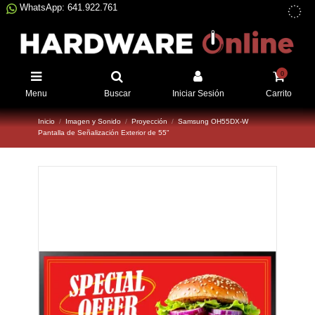
WhatsApp: 641.922.761
0
Menu
Buscar
Iniciar Sesión
Carrito
Inicio
Imagen y Sonido
Proyección
Samsung OH55DX-W
Pantalla de Señalización Exterior de 55"