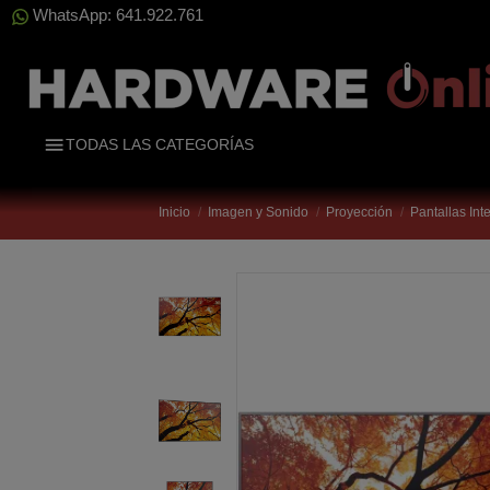
WhatsApp: 641.922.761
TODAS LAS CATEGORÍAS
Inicio
Imagen y Sonido
Proyección
Pantallas Int