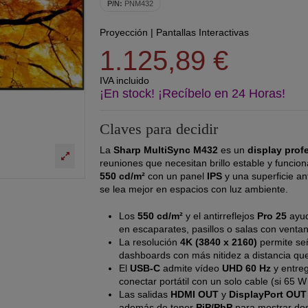
P/N:
PNM432
Proyección
|
Pantallas Interactivas
1.125,89 €
IVA incluido
¡En stock! ¡Recíbelo en 24 Horas!
Claves para decidir
La
Sharp MultiSync M432
es un
display prof
reuniones que necesitan brillo estable y funci
550 cd/m²
con un panel
IPS
y una superficie an
se lea mejor en espacios con luz ambiente.
Los
550 cd/m²
y el antirreflejos
Pro 25
ayud
en escaparates, pasillos o salas con ventan
La resolución
4K (3840 x 2160)
permite señ
dashboards con más nitidez a distancia que
El
USB-C
admite vídeo
UHD 60 Hz
y entre
conectar portátil con un solo cable (si 65 W
Las salidas
HDMI OUT
y
DisplayPort OUT
además de tener
PiP/PbP
para mostrar dos