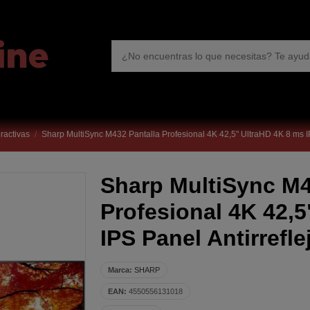
eractivas
Sharp MultiSync M432 Pantalla Profesional 4K 42,5" UltraHD 4K 8 ms I
Sharp MultiSync M4
Profesional 4K 42,5
IPS Panel Antirrefl
Marca:
SHARP
EAN:
4550556131018