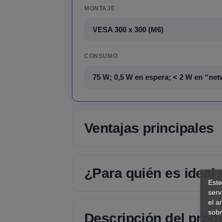
MONTAJE
VESA 300 x 300 (M6)
CONSUMO
75 W; 0,5 W en espera; < 2 W en “ne
Ventajas principales
¿Para quién es ideal
Este
serv
el a
sobr
Descripción del prod