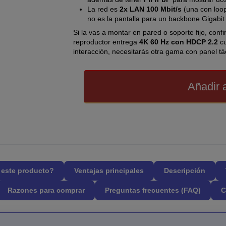
La red es
2x LAN 100 Mbit/s
(una con loop
no es la pantalla para un backbone Gigabit
Si la vas a montar en pared o soporte fijo, conf
reproductor entrega
4K 60 Hz con HDCP 2.2
cu
interacción, necesitarás otra gama con panel tác
Añadir a
l este producto?
Ventajas principales
Descripción
Razones para comprar
Preguntas frecuentes (FAQ)
C