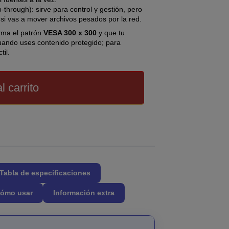
-through): sirve para control y gestión, pero
 si vas a mover archivos pesados por la red.
irma el patrón
VESA 300 x 300
y que tu
ando uses contenido protegido; para
til.
l carrito
Tabla de especificaciones
ómo usar
Información extra