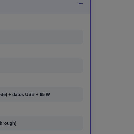
ode) + datos USB + 65 W
through)