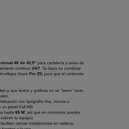
esional 4K de 42,5"
para cartelería y salas de
onamiento continuo
24/7
. Su baza es combinar
tirreflejos (haze
Pro 25
) para que el contenido
an a que textos y gráficas no se “laven” tanto
ales.
alización con tipografía fina, menús o
 un panel Full HD.
ga hasta
65 W
, así que en reuniones puedes
 cubren tu equipo).
facilitan ciertas instalaciones en cadena,
 fuentes a la vez.