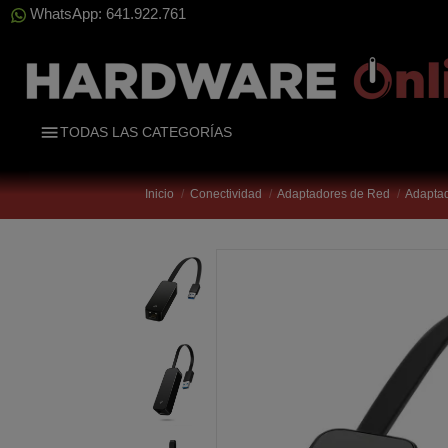
WhatsApp: 641.922.761
TODAS LAS CATEGORÍAS
Inicio
Conectividad
Adaptadores de Red
Adaptad