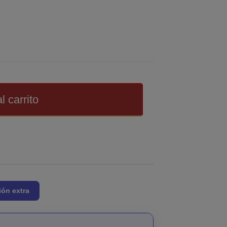
l carrito
ión extra