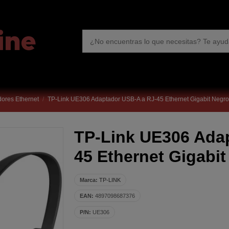
ores Ethernet
TP-Link UE306 Adaptador USB-A a RJ-45 Ethernet Gigabit Negro
TP-Link UE306 Ada
45 Ethernet Gigabi
Marca:
TP-LINK
EAN:
4897098687376
P/N:
UE306