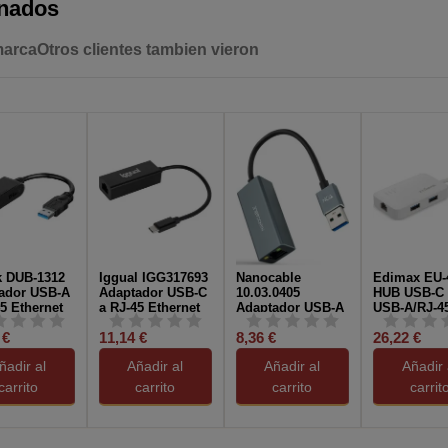
onados
marca
Otros clientes tambien vieron
k DUB-1312
Iggual IGG317693
Nanocable
Edimax EU-
ador USB-A
Adaptador USB-C
10.03.0405
HUB USB-C 
5 Ethernet
a RJ-45 Ethernet
Adaptador USB-A
USB-A/RJ-4
it Negro
Gigabit Negro
a RJ-45 Ethernet
cm Blanco
 €
11,14 €
8,36 €
26,22 €
Gigabit Gris
ñadir al
Añadir al
Añadir al
Añadir 
carrito
carrito
carrito
carrit