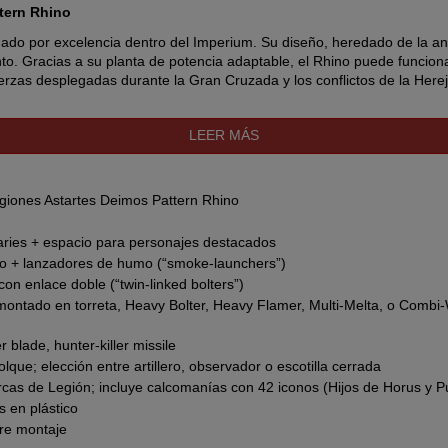
tern Rhino
ndado por excelencia dentro del Imperium. Su diseño, heredado de la a
ento. Gracias a su planta de potencia adaptable, el Rhino puede funciona
fuerzas desplegadas durante la Gran Cruzada y los conflictos de la Here
e para innumerables vehículos de guerra, y su producción se cuenta por
LEER MÁS
 forma habitual, el patrón fuertemente armado conocido como Deimos es
 la Gran Cruzada.
r con el Horus Heresy Legiones Astartes Deimos Pattern Rhino kit:
giones Astartes Deimos Pattern Rhino
ries + espacio para personajes destacados
ersonajes destacados
do + lanzadores de humo (“smoke-launchers”)
umo (“smoke launchers”)
on enlace doble (“twin-linked bolters”)
ontado en torreta, Heavy Bolter, Heavy Flamer, Multi-Melta, o Combi-
ble ("twin-linked bolters")
)
r blade, hunter-killer missile
ue; elección entre artillero, observador o escotilla cerrada
rcas de Legión; incluye calcomanías con 42 iconos (Hijos de Horus y P
le-mounted)
 en plástico
ere montaje