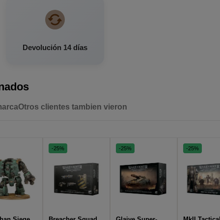
Devolución 14 días
onados
marca
Otros clientes tambien vieron
-25%
-25%
-25%
than Siege
Breacher Squad
Glaive Super-
MkII Tactica