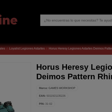
ales
Loyalist Legiones Astartes
Horus Heresy Legiones Astartes Deimos Patte
Horus Heresy Legio
Deimos Pattern Rh
Marca:
GAMES WORKSHOP
EAN:
5011921135226
P/N:
31-02