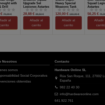
nought with
Upgrade Set
Heavy Special
Squad Legi
 Drill
Legiones Astartes
Weapons Tank
Astartes
ons
The Horus Heresy
legiones
Warhammer
 €
28,88 €
120,00 €
56,25 €
Astarantes
Horus Here
70,00 €
38,50 €
160,00 €
75,0
Warhammer The
ñadir al
Añadir al
Añadir al
Añadir 
Horus Hersey
carrito
carrito
carrito
carrit
e Nosotros
Contacto
enes somos
Hardware Online SL
ponsabilidad Social Corporativa
Rúa San Roque, 111, 27002 
España
venciones obtenidas
982 22 40 30
info@hardwareonline.com
641.922.761