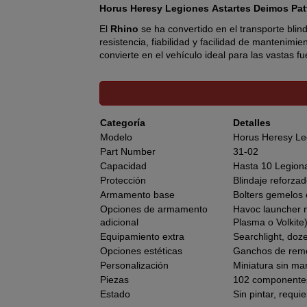
Horus Heresy Legiones Astartes Deimos Pat
El
Rhino
se ha convertido en el transporte bli
resistencia, fiabilidad y facilidad de mantenimi
convierte en el vehículo ideal para las vastas 
El exitoso chasis del Rhino ha servido como bas
Entre los distintos modelos que se utilizan de
Espaciales durante la era de la Horus Heresy y
Categoría
Detalles
Las posibles configuraciones que puedes monta
Modelo
Horus Heresy Le
Capacidades base
Part Number
31-02
Capacidad
Hasta 10 Legiona
Transporte de 10 Legionaries + espacio para p
Protección
Blindaje reforza
Protección: blindaje grueso + lanzadores de h
Armamento base
Bolters gemelos c
Opciones de armamento
Havoc launcher m
Armamento inicial: bolters gemelos con enlace do
adicional
Plasma o Volkite
Opciones de armamento adicionales
Equipamiento extra
Searchlight, doze
Opciones estéticas
Ganchos de remolq
Puedes instalar uno (cada uno opcional):
Personalización
Miniatura sin ma
Lanzacohetes “havoc” montado en torreta (pint
Piezas
102 componentes
Estado
Sin pintar, requi
Heavy Bolter