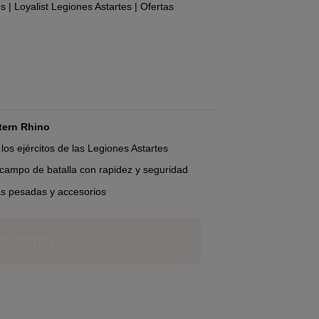
es
|
Loyalist Legiones Astartes
|
Ofertas
tern Rhino
los ejércitos de las Legiones Astartes
 campo de batalla con rapidez y seguridad
as pesadas y accesorios
l carrito