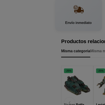
Envío inmediato
Productos relaci
Misma categoria
Misma 
-25%
-25%
Sicaran Battle
Levia