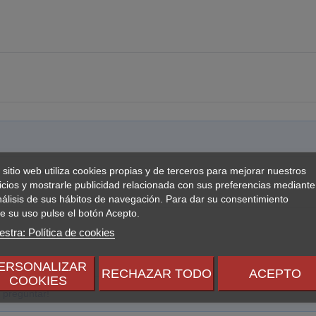
 Flamer / Melta / Plasma / Volkite
 sitio web utiliza cookies propias y de terceros para mejorar nuestros
icios y mostrarle publicidad relacionada con sus preferencias mediante
nálisis de sus hábitos de navegación. Para dar su consentimiento
e su uso pulse el botón Acepto.
stra: Política de cookies
ERSONALIZAR
RECHAZAR TODO
ACEPTO
COOKIES
 preguntar!