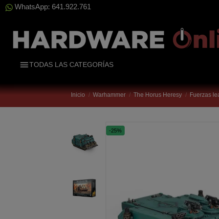
WhatsApp: 641.922.761
TODAS LAS CATEGORÍAS
Inicio
Warhammer
The Horus Heresy
Fuerzas le
-25%