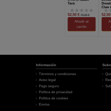
Tank
Dread
Claw &
Weap
52,50 €
52,50
70,00 €
Añadir al
A
carrito
Información
Sobr
Términos y condiciones
Qui
Aviso legal
Res
Pago seguro
Sub
Política de privacidad
Política de cookies
Envíos