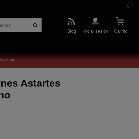
Blog
Iniciar sesión
Carrito
rn Rhino
nes Astartes
ino