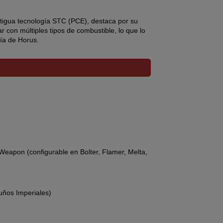
ntigua tecnología STC (PCE), destaca por su
r con múltiples tipos de combustible, lo que lo
jía de Horus.
 miles a lo largo de toda la galaxia.
 el más popular entre las Legiones de Marines
Weapon (configurable en Bolter, Flamer, Melta,
uños Imperiales)