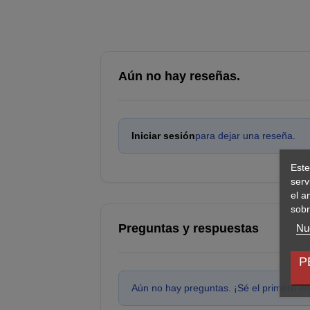
Heavy Flamer
Multi-Melta
Combi-weapon (5 variantes disponibles): Bolter /
Equipamiento extra
Aún no hay reseñas.
Foco (“searchlight”)
Pala (“dozer blade”)
Lanzador de misiles “hunter-killer”
Iniciar sesión
para dejar una reseña.
Personalización y detalles estéticos
Este
Puedes elegir entre:
serv
el a
Ganchos de remolque (“towing hooks”)
sobr
Posición del artillero:
Preguntas y respuestas
Nue
Marines Espaciales
Observador (“spotter”)
P
Escotilla cerrada (“closed hatch”)
Aún no hay preguntas. ¡Sé el primero en