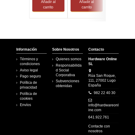
Añadir al
Añadir al
Añadir al
carrito
carrito
carrito
Información
Sobre Nosotros
Contacto
Términos y
Quienes somos
Hardware Online
condiciones
SL
Responsabilida
Aviso legal
d Social
Corporativa
Rúa San Roque,
Pago seguro
111, 27002 Lugo
Subvenciones
Política de
España
obtenidas
privacidad
982 22 40 30
Política de
cookies
Envíos
info@hardwareonl
ine.com
641.922.761
Contacte con
nosotros