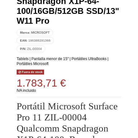
Snapdragon X1P-64-
100/16GB/512GB SSD/13"
W11 Pro
Marca:
MICROSOFT
EAN:
196388291366
P/N:
ZIL-00004
Tablets
|
Pantalla menor de 15"
|
Portátiles UltraBooks
|
Portátiles Microsoft
Fuera de stock
1.783,71 €
IVA incluido
Portátil Microsoft Surface
Pro 11 ZIL-00004
Qualcomm Snapdragon