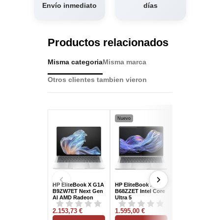
Envío inmediato
días
Productos relacionados
Misma categoria
Misma marca
Otros clientes tambien vieron
Nuevo
HP EliteBook X G1A
HP EliteBook X G1i
MSI Prestige 14 
B9ZW7ET Next Gen
B68ZZET Intel Core
Evo C2VMG-029
AI AMD Radeon
Ultra 5
Pantalla OLED 2
360/32GB/1TB
226V/16GB/512GB
Copilot+ PC Inte
SSD/14" Tactil W11
2.153,73 €
SSD/14" W11 Pro
1.595,00 €
Core Ultra...
1.543,04 €
Pro