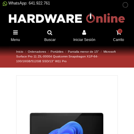
WhatsApp: 641.922.761
0
Menu
Buscar
Iniciar Sesión
Carrito
Inicio
Ordenadores
Portátiles
Pantalla menor de 15"
Microsoft
Surface Pro 11 ZIL-00004 Qualcomm Snapdragon X1P-64-
100/16GB/512GB SSD/13" W11 Pro