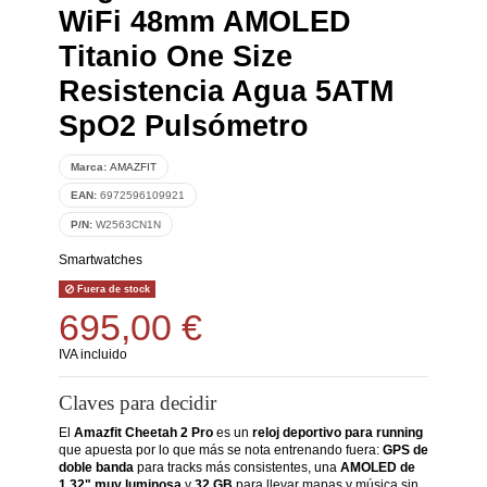
WiFi 48mm AMOLED
Titanio One Size
Resistencia Agua 5ATM
SpO2 Pulsómetro
Marca:
AMAZFIT
EAN:
6972596109921
P/N:
W2563CN1N
Smartwatches
Fuera de stock
695,00 €
IVA incluido
Claves para decidir
El
Amazfit Cheetah 2 Pro
es un
reloj deportivo para running
que apuesta por lo que más se nota entrenando fuera:
GPS de
doble banda
para tracks más consistentes, una
AMOLED de
1,32" muy luminosa
y
32 GB
para llevar mapas y música sin