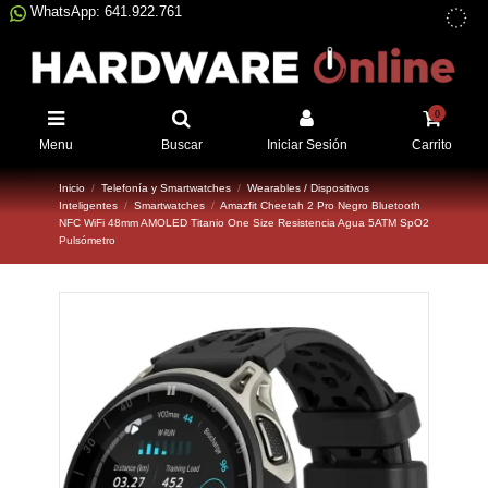
WhatsApp: 641.922.761
0
Menu
Buscar
Iniciar Sesión
Carrito
Inicio
Telefonía y Smartwatches
Wearables / Dispositivos
Inteligentes
Smartwatches
Amazfit Cheetah 2 Pro Negro Bluetooth
NFC WiFi 48mm AMOLED Titanio One Size Resistencia Agua 5ATM SpO2
Pulsómetro