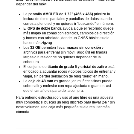
depender del móvil.
La
pantalla AMOLED de 1,32" (466 x 466)
prioriza la
lectura de ritmo, parciales y pantallas de datos cuando
corres a pleno sol y no quieres ir “buscando” el número.
El
GPS de doble banda
ayuda a que el recorrido quede
más limpio en zonas con edificios, cambios de dirección
y tramos con arbolado, donde un GNSS básico suele
hacer más zigzag.
Los
32 GB
permiten llevar
mapas sin conexión
y
archivos para entrenar sin móvil, algo útil en tiradas
largas o rutas donde no quieres depender de la
cobertura.
El conjunto de
titanio de grado 5
y
cristal de zafiro
está
enfocado a aguantar roces y golpes típicos de entrenar y
viajar, sin perder sensación de reloj “serio” en mano.
La
caja de 48 mm
es grande; en muñecas finas puede
sobresalir y molestar con ropa ajustada o guantes, así
que el tamaño es parte de la compra.
Para entreno estructurado y uso al aire libre es una apuesta
muy completa; si buscas un reloj discreto para llevar 24/7 sin
notar volumen, una caja más pequeña suele resultar más
cómoda.