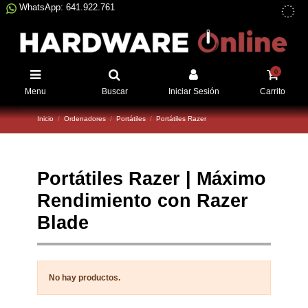
WhatsApp: 641.922.761
0
Menu
Buscar
Iniciar Sesión
Carrito
Inicio
Ordenadores
Portátiles
Portátiles Razer
Portátiles Razer | Máximo
Rendimiento con Razer
Blade
No hay productos.