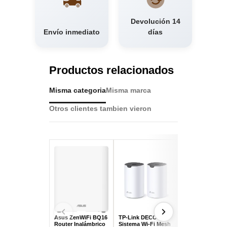
Devolución 14
Envío inmediato
días
Productos relacionados
Misma categoria
Misma marca
Otros clientes tambien vieron
Asus ZenWiFi BQ16
TP-Link DECO S7
TP-Link HX141
Router Inalámbrico
Sistema Wi-Fi Mesh
Router Wi-Fi 6