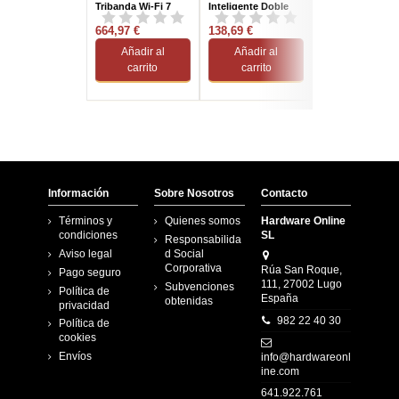
Tribanda Wi-Fi 7
Inteligente Doble
EasyMesh AX15
Blanco
Banda AC1900 Pack
Gigabit Etherne
664,97 €
de 2 Unidades
138,69 €
61,04 €
Añadir al
Añadir al
Añadir al
carrito
carrito
carrito
Información
Sobre Nosotros
Contacto
Términos y
Quienes somos
Hardware Online
condiciones
SL
Responsabilida
Aviso legal
d Social
Corporativa
Rúa San Roque,
Pago seguro
111, 27002 Lugo
Subvenciones
Política de
España
obtenidas
privacidad
982 22 40 30
Política de
cookies
Envíos
info@hardwareonl
ine.com
641.922.761