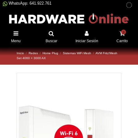
WhatsApp: 641.922.761
0
Menu
Buscar
Iniciar Sesión
Carrito
Inicio
Redes
Home Plug
Sistemas WiFi Mesh
AVM Fritz!Mesh
Set 4060 + 3000 AX