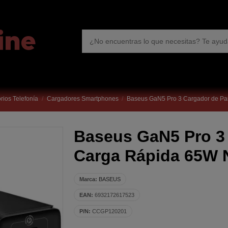
rios Telefonía
Cargadores Smartphones
Baseus GaN5 Pro 3 Cargador de P
Baseus GaN5 Pro 3
Carga Rápida 65W 
Marca:
BASEUS
EAN:
6932172617523
P/N:
CCGP120201