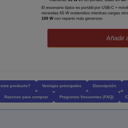
El escenario típico es portátil por USB-C + móvil 
necesitas 65 W sostenidos mientras cargas otro
100 W
con reparto más generoso.
Añadir a
l este producto?
Ventajas principales
Descripción
Razones para comprar
Preguntas frecuentes (FAQ)
C