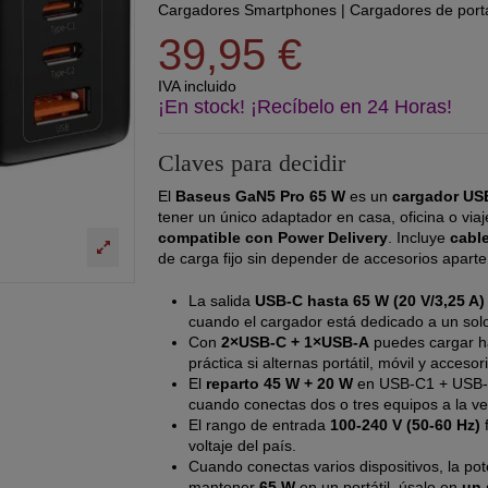
Cargadores Smartphones
|
Cargadores de portá
39,95 €
IVA incluido
¡En stock! ¡Recíbelo en 24 Horas!
Claves para decidir
El
Baseus GaN5 Pro 65 W
es un
cargador US
tener un único adaptador en casa, oficina o via
compatible con Power Delivery
. Incluye
cabl
de carga fijo sin depender de accesorios aparte
La salida
USB-C hasta 65 W (20 V/3,25 A)
cuando el cargador está dedicado a un sol
Con
2×USB-C + 1×USB-A
puedes cargar ha
práctica si alternas portátil, móvil y accesor
El
reparto 45 W + 20 W
en USB-C1 + USB-C2
cuando conectas dos o tres equipos a la ve
El rango de entrada
100-240 V (50-60 Hz)
f
voltaje del país.
Cuando conectas varios dispositivos, la pote
mantener
65 W
en un portátil, úsalo en
un 