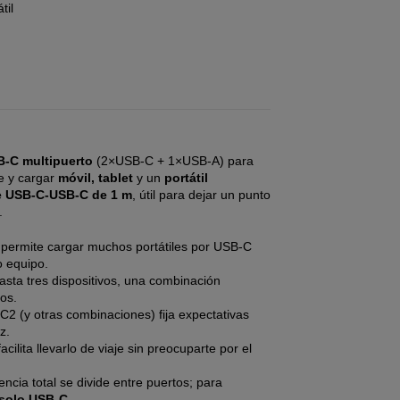
til
B-C multipuerto
(2×USB-C + 1×USB-A) para
je y cargar
móvil, tablet
y un
portátil
e USB-C-USB-C de 1 m
, útil para dejar un punto
.
permite cargar muchos portátiles por USB-C
o equipo.
sta tres dispositivos, una combinación
ios.
 (y otras combinaciones) fija expectativas
z.
acilita llevarlo de viaje sin preocuparte por el
ncia total se divide entre puertos; para
solo USB-C
.