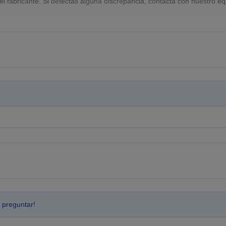
el fabricante. Si detectas alguna discrepancia, contacta con nuestro eq
 preguntar!