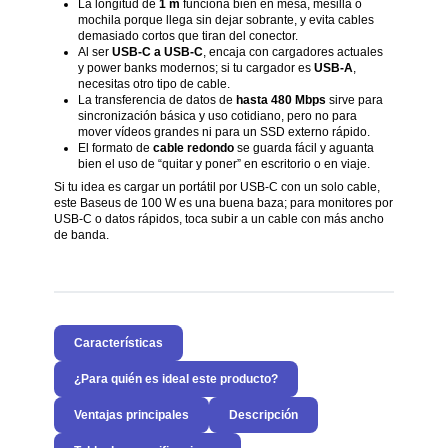
La longitud de
1 m
funciona bien en mesa, mesilla o
mochila porque llega sin dejar sobrante, y evita cables
demasiado cortos que tiran del conector.
Al ser
USB-C a USB-C
, encaja con cargadores actuales
y power banks modernos; si tu cargador es
USB-A
,
necesitas otro tipo de cable.
La transferencia de datos de
hasta 480 Mbps
sirve para
sincronización básica y uso cotidiano, pero no para
mover vídeos grandes ni para un SSD externo rápido.
El formato de
cable redondo
se guarda fácil y aguanta
bien el uso de “quitar y poner” en escritorio o en viaje.
Si tu idea es cargar un portátil por USB-C con un solo cable,
este Baseus de 100 W es una buena baza; para monitores por
USB-C o datos rápidos, toca subir a un cable con más ancho
de banda.
Características
¿Para quién es ideal este producto?
Ventajas principales
Descripción