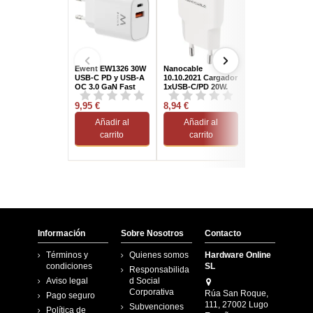
Ewent EW1326 30W
Nanocable
TooQ TQWC-
USB-C PD y USB-A
10.10.2021 Cargador
2SC03WT Carga
QC 3.0 GaN Fast
1xUSB-C/PD 20W,
de Pared Univer
Blanco
USB-A/USB-C 4
9,95 €
8,94 €
Carga Rápida
12,60 €
Blanco
Añadir al
Añadir al
Añadir al
carrito
carrito
carrito
Información
Sobre Nosotros
Contacto
Términos y
Quienes somos
Hardware Online
condiciones
SL
Responsabilida
Aviso legal
d Social
Corporativa
Rúa San Roque,
Pago seguro
111, 27002 Lugo
Subvenciones
Política de