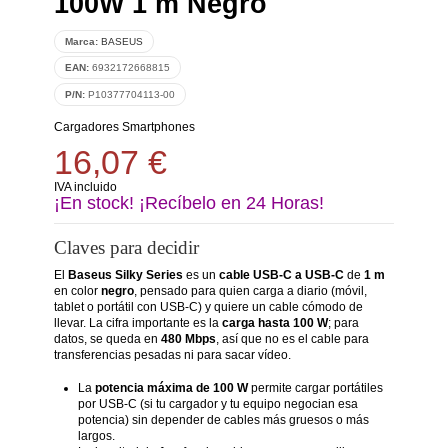
100W 1 m Negro
Marca:
BASEUS
EAN:
6932172668815
P/N:
P10377704113-00
Cargadores Smartphones
16,07 €
IVA incluido
¡En stock! ¡Recíbelo en 24 Horas!
Claves para decidir
El
Baseus Silky Series
es un
cable USB-C a USB-C
de
1 m
en color
negro
, pensado para quien carga a diario (móvil,
tablet o portátil con USB-C) y quiere un cable cómodo de
llevar. La cifra importante es la
carga hasta 100 W
; para
datos, se queda en
480 Mbps
, así que no es el cable para
transferencias pesadas ni para sacar vídeo.
La
potencia máxima de 100 W
permite cargar portátiles
por USB-C (si tu cargador y tu equipo negocian esa
potencia) sin depender de cables más gruesos o más
largos.