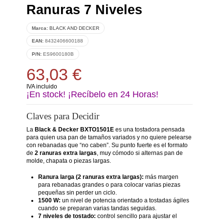
Ranuras 7 Niveles
Marca:
BLACK AND DECKER
EAN:
8432406600188
P/N:
ES9600180B
63,03 €
IVA incluido
¡En stock! ¡Recíbelo en 24 Horas!
Claves para Decidir
La
Black & Decker BXTO1501E
es una tostadora pensada
para quien usa pan de tamaños variados y no quiere pelearse
con rebanadas que “no caben”. Su punto fuerte es el formato
de
2 ranuras extra largas
, muy cómodo si alternas pan de
molde, chapata o piezas largas.
Ranura larga (2 ranuras extra largas):
más margen
para rebanadas grandes o para colocar varias piezas
pequeñas sin perder un ciclo.
1500 W:
un nivel de potencia orientado a tostadas ágiles
cuando se preparan varias tandas seguidas.
7 niveles de tostado:
control sencillo para ajustar el