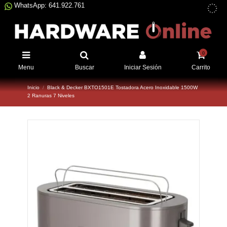
WhatsApp: 641.922.761
0
Menu
Buscar
Iniciar Sesión
Carrito
Inicio
Black & Decker BXTO1501E Tostadora Acero Inoxidable 1500W
2 Ranuras 7 Niveles