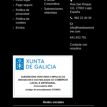
Aviso legal
d Social
Corporativa
Rúa San Roque,
Pago seguro
111, 27002 Lugo
Subvenciones
Política de
España
obtenidas
privacidad
982 22 40 30
Política de
cookies
Envíos
info@hardwareonl
ine.com
641.922.761
Contacte con
nosotros
Redes sociales