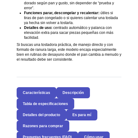
dorado según pan y gusto, sin depender de “prueba y
error”.
Funciones parar, descongelar y recalentar:
útiles si
tiras de pan congelado o si quieres calentar una tostada
ya hecha sin volver a tostarla.
Detalles de uso:
centrado automático y palanca con
elevación extra para sacar piezas pequeñas con más
facilidad.
Si buscas una tostadora práctica, de manejo directo y con
formato de ranura larga, este modelo encaja especialmente
bien en rutinas de desayuno donde el pan cambia a menudo y
el resultado debe ser consistente.
Características
Descripción
Tabla de especificaciones
Detalles del producto
Es para mí
Razones para comprar
Preguntas frecuentes (FAQ)
Cómo usar