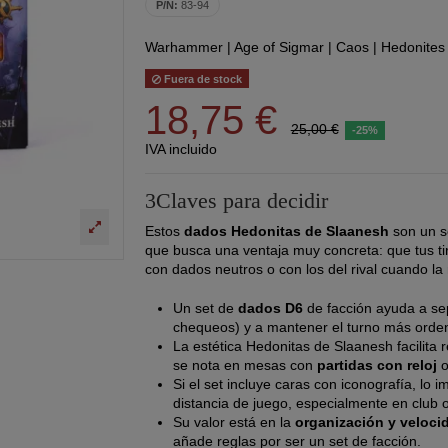
P/N:
83-94
Warhammer
|
Age of Sigmar
|
Caos
|
Hedonites
Fuera de stock
18,75 €
25,00 €
-25%
IVA incluido
3Claves para decidir
Estos
dados Hedonitas de Slaanesh
son un s
que busca una ventaja muy concreta: que tus ti
con dados neutros o con los del rival cuando la
Un set de
dados D6
de facción ayuda a se
chequeos) y a mantener el turno más orde
La estética Hedonitas de Slaanesh facilita 
se nota en mesas con
partidas con reloj
o
Si el set incluye caras con iconografía, lo 
distancia de juego, especialmente en club o
Su valor está en la
organización y veloci
añade reglas por ser un set de facción.