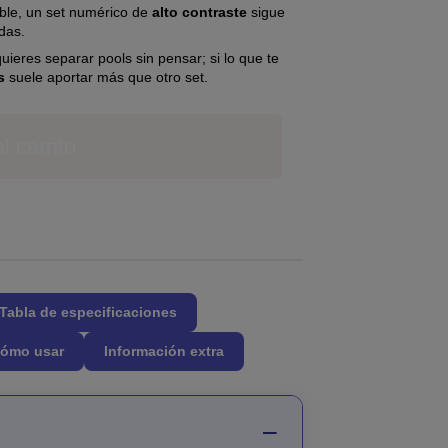
sible, un set numérico de
alto contraste
sigue
das.
ieres separar pools sin pensar; si lo que te
s
suele aportar más que otro set.
l carrito
Tabla de especificaciones
ómo usar
Información extra