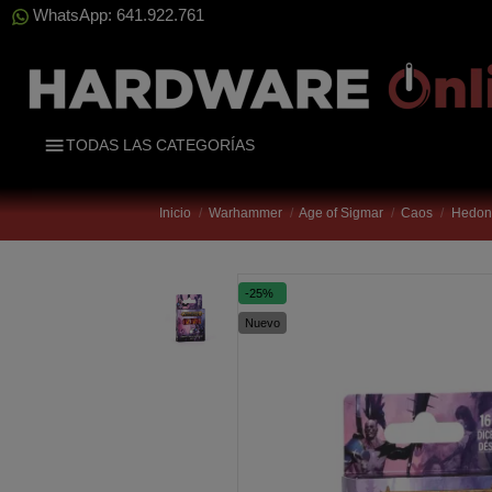
WhatsApp: 641.922.761
TODAS LAS CATEGORÍAS
Inicio
Warhammer
Age of Sigmar
Caos
Hedoni
-25%
Nuevo