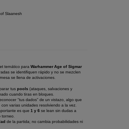
 of Slaanesh
et temático para
Warhammer Age of Sigmar
radas se identifiquen rápido y no se mezclen
 mesa se llena de activaciones.
parar tus
pools
(ataques, salvaciones y
nado cuando tiras en bloques.
reconocer “tus dados” de un vistazo, algo que
 con varias unidades resolviendo a la vez.
importante es que
1 y 6
se lean sin dudas a
 torneo.
dad
de la partida; no cambia probabilidades ni