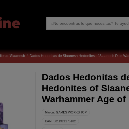
tes of Slaanesh
Dados Hedonitas de Slaanesh Hedonites of Slaanesh Dice Wa
Dados Hedonitas d
Hedonites of Slaan
Warhammer Age of 
Marca:
GAMES WORKSHOP
EAN:
5011921275182