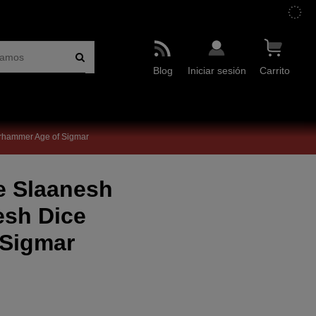
Blog
Iniciar sesión
Carrito
rhammer Age of Sigmar
e Slaanesh
esh Dice
Sigmar