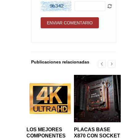
Publicaciones relacionadas
RE INTEL
H COVE: EL
 DE LOS
LOS MEJORES
PLACAS BASE
ELON 
SADORES
COMPONENTES
X870 CON SOCKET
INSTAL