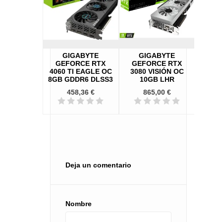
FORCE RTX
GIGABYTE
GIGABYTE
KFA
VENTUS 2X
GEFORCE RTX
GEFORCE RTX
RTX 3
8GB GDDR7
4060 TI EAGLE OC
3080 VISIÓN OC
 2 RTX AI
8GB GDDR6 DLSS3
10GB LHR
LSS4
458,36 €
865,00 €
5,00 €
Deja un comentario
Nombre