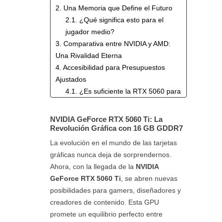
2. Una Memoria que Define el Futuro
2.1. ¿Qué significa esto para el
jugador medio?
3. Comparativa entre NVIDIA y AMD:
Una Rivalidad Eterna
4. Accesibilidad para Presupuestos
Ajustados
4.1. ¿Es suficiente la RTX 5060 para
un gamer casual?
5. Impacto de las Nuevas GPUs en la
NVIDIA GeForce RTX 5060 Ti: La
Industria
Revolución Gráfica con 16 GB GDDR7
5.1. El dilema del consumidor:
La evolución en el mundo de las tarjetas
¿Invertir ahora o esperar?
gráficas nunca deja de sorprendernos.
Ahora, con la llegada de la
NVIDIA
GeForce RTX 5060 Ti
, se abren nuevas
posibilidades para gamers, diseñadores y
creadores de contenido. Esta GPU
promete un equilibrio perfecto entre