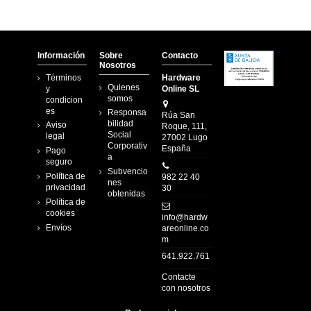
Información
Sobre
Contacto
Nosotros
Términos
Hardware
Quienes
y
Online SL
somos
condicion
es
Responsa
Rúa San
bilidad
Aviso
Roque, 111,
Social
legal
27002 Lugo
Corporativ
España
Pago
a
seguro
Subvencio
Política de
982 22 40
nes
privacidad
30
obtenidas
Política de
cookies
info@hardw
Envíos
areonline.co
m
641.922.761
Contacte
con nosotros