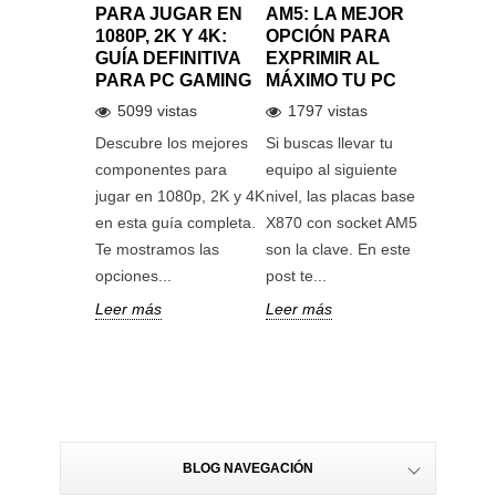
O
PARA JUGAR EN
AM5: LA MEJOR
NVIDIA
IENTO
1080P, 2K Y 4K:
OPCIÓN PARA
FUTUR
GUÍA DEFINITIVA
EXPRIMIR AL
INTEL
tas
PARA PC GAMING
MÁXIMO TU PC
ARTIFI
as últimas
ESTÁ 
5099 vistas
1797 vistas
de Intel
859 v
Descubre los mejores
Si buscas llevar tu
ve, una
Elon Mu
componentes para
equipo al siguiente
sorprend
jugar en 1080p, 2K y 4K
nivel, las placas base
aria que
instalar
en esta guía completa.
X870 con socket AM5
var los...
H200, u
Te mostramos las
son la clave. En este
más pot
opciones...
post te...
mercado.
Leer más
Leer más
Leer má
BLOG NAVEGACIÓN