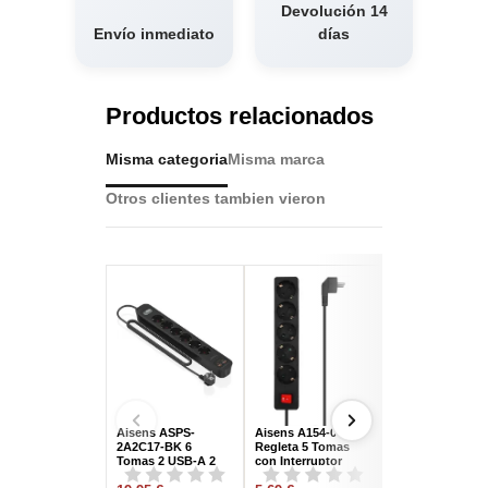
Devolución 14
Envío inmediato
días
Productos relacionados
Misma categoria
Misma marca
Otros clientes tambien vieron
Aisens ASPS-
Aisens A154-0652
Nanocable
2A2C17-BK 6
Regleta 5 Tomas
10.37.0006-BK
Tomas 2 USB-A 2
con Interruptor
Regleta con
USB-C con
1,4M Negro
Protección 6 T