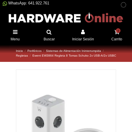
WhatsApp: 641.922.761
0
Menu
Buscar
Iniciar Sesión
Carrito
Inicio
Periféricos
Sistemas de Alimentación Ininterrumpida
Regletas
Ewent EW3864 Regleta 8 Tomas Schuko 2x USB-A/2x USBC