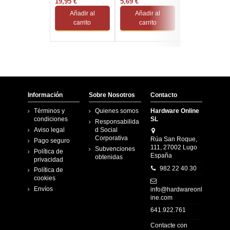
Protección e
19,95 €
5,69 €
Schuko 1.4 Metr
10,95 €
Interruptor
Negra
Añadir al
Añadir al
Añadir al
carrito
carrito
carrito
Información
Sobre Nosotros
Contacto
Términos y
Quienes somos
Hardware Online
condiciones
SL
Responsabilida
Aviso legal
d Social
Corporativa
Rúa San Roque,
Pago seguro
111, 27002 Lugo
Subvenciones
Política de
España
obtenidas
privacidad
982 22 40 30
Política de
cookies
Envíos
info@hardwareonl
ine.com
641.922.761
Contacte con