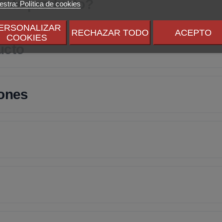
 este producto?
stra: Política de cookies
ERSONALIZAR
RECHAZAR TODO
ACEPTO
COOKIES
ucto
iones