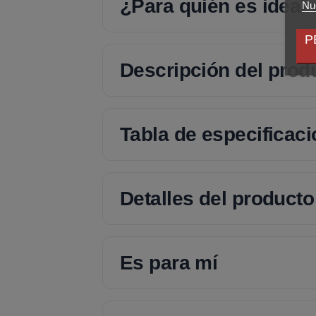
¿Para quién es ideal
Nue
P
Descripción del prod
Tabla de especificac
Detalles del producto
Es para mí