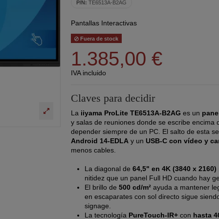
P/N:
TE6513A-B2AG
Pantallas Interactivas
Fuera de stock
1.385,00 €
IVA incluido
Claves para decidir
La
iiyama ProLite TE6513A-B2AG
es un
panel
y salas de reuniones donde se escribe encima d
depender siempre de un PC. El salto de esta s
Android 14-EDLA
y un
USB-C con vídeo y ca
menos cables.
La diagonal de
64,5" en 4K (3840 x 2160)
nitidez que un panel Full HD cuando hay ge
El brillo de
500 cd/m²
ayuda a mantener legi
en escaparates con sol directo sigue siendo
signage.
La tecnología
PureTouch-IR+
con
hasta 4