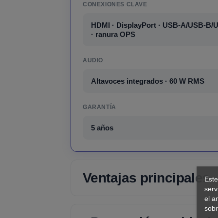
CONEXIONES CLAVE
HDMI · DisplayPort · USB-A/USB-B/U
· ranura OPS
AUDIO
Altavoces integrados · 60 W RMS
GARANTÍA
5 años
Ventajas principales
Este
serv
el a
sobr