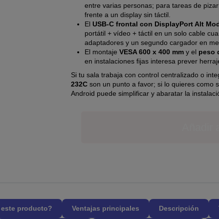
entre varias personas; para tareas de piza
frente a un display sin táctil.
El
USB-C frontal con DisplayPort Alt Mo
portátil + vídeo + táctil en un solo cable c
adaptadores y un segundo cargador en me
El montaje
VESA 600 x 400 mm
y el
peso 
en instalaciones fijas interesa prever herra
Si tu sala trabaja con control centralizado o int
232C
son un punto a favor; si lo quieres como 
Android puede simplificar y abaratar la instalaci
Añadir a
l este producto?
Ventajas principales
Descripción