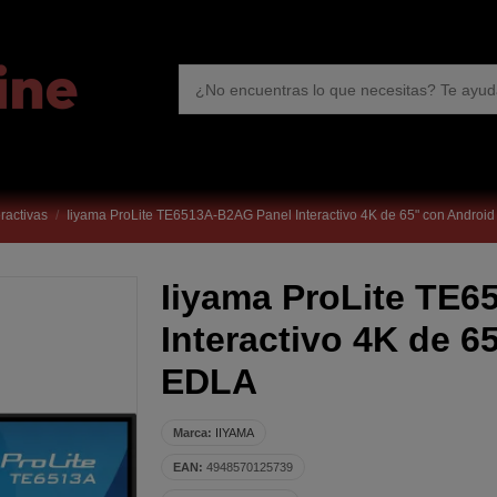
eractivas
Iiyama ProLite TE6513A-B2AG Panel Interactivo 4K de 65" con Androi
Iiyama ProLite TE
Interactivo 4K de 6
EDLA
Marca:
IIYAMA
EAN:
4948570125739