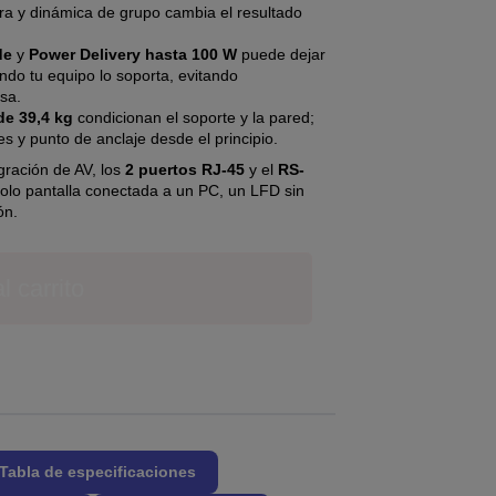
rra y dinámica de grupo cambia el resultado
de
y
Power Delivery hasta 100 W
puede dejar
uando tu equipo lo soporta, evitando
sa.
de 39,4 kg
condicionan el soporte y la pared;
jes y punto de anclaje desde el principio.
egración de AV, los
2 puertos RJ-45
y el
RS-
solo pantalla conectada a un PC, un LFD sin
ón.
l carrito
Tabla de especificaciones