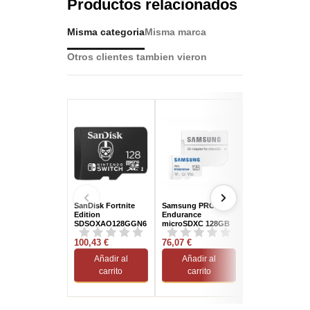
Productos relacionados
Misma categoria
Misma marca
Otros clientes tambien vieron
SanDisk Fortnite
Samsung PRO
Samsung PRO
Edition
Endurance
Ultimate 256GB
SDSQXAO128GGN6
microSDXC 128GB
MicroSDXC UHS-
ZG 128GB
UHS-I V30 Clase 10
U3 A2 V30 +
MicroSDXC UHS-I
100,43 €
con Adaptador
76,07 €
Adaptador SD
93,57 €
Añadir al
Añadir al
Añadir al
carrito
carrito
carrito