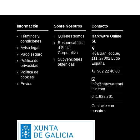
Información
Sobre Nosotros
Contacto
Términos y
Quienes somos
Hardware Online
condiciones
SL
Responsabilida
Aviso legal
d Social
Corporativa
Rúa San Roque,
Pago seguro
111, 27002 Lugo
Subvenciones
Política de
España
obtenidas
privacidad
982 22 40 30
Política de
cookies
Envíos
info@hardwareonl
ine.com
641.922.761
Contacte con
nosotros