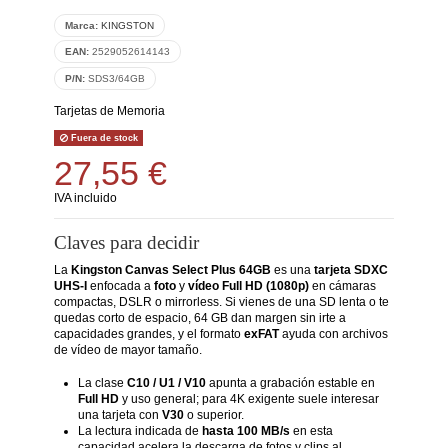
Marca:
KINGSTON
EAN:
2529052614143
P/N:
SDS3/64GB
Tarjetas de Memoria
Fuera de stock
27,55 €
IVA incluido
Claves para decidir
La
Kingston Canvas Select Plus 64GB
es una
tarjeta SDXC
UHS-I
enfocada a
foto
y
vídeo Full HD (1080p)
en cámaras
compactas, DSLR o mirrorless. Si vienes de una SD lenta o te
quedas corto de espacio, 64 GB dan margen sin irte a
capacidades grandes, y el formato
exFAT
ayuda con archivos
de vídeo de mayor tamaño.
La clase
C10 / U1 / V10
apunta a grabación estable en
Full HD
y uso general; para 4K exigente suele interesar
una tarjeta con
V30
o superior.
La lectura indicada de
hasta 100 MB/s
en esta
capacidad acelera la descarga de fotos y clips al