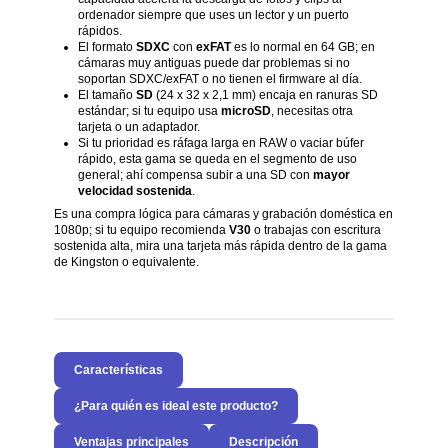
ordenador siempre que uses un lector y un puerto
rápidos.
El formato
SDXC
con
exFAT
es lo normal en 64 GB; en
cámaras muy antiguas puede dar problemas si no
soportan SDXC/exFAT o no tienen el firmware al día.
El tamaño
SD
(24 x 32 x 2,1 mm) encaja en ranuras SD
estándar; si tu equipo usa
microSD
, necesitas otra
tarjeta o un adaptador.
Si tu prioridad es ráfaga larga en RAW o vaciar búfer
rápido, esta gama se queda en el segmento de uso
general; ahí compensa subir a una SD con
mayor
velocidad sostenida
.
Es una compra lógica para cámaras y grabación doméstica en
1080p; si tu equipo recomienda
V30
o trabajas con escritura
sostenida alta, mira una tarjeta más rápida dentro de la gama
de Kingston o equivalente.
Características
¿Para quién es ideal este producto?
Ventajas principales
Descripción