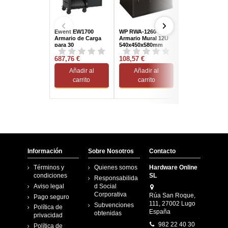
Ewent EW1700
WP RWA-12604-B
WP WPN-RWA-
Armario de Carga
Armario Mural 12U
15604-B Armari
para 30
540x450x580mm
Rack 15U Negro
Dispositivos
687,76 €
108,57 €
134,46 €
Añadir al
Añadir al
Añadir al
carrito
carrito
carrito
Información
Sobre Nosotros
Contacto
Términos y
Quienes somos
Hardware Online
condiciones
SL
Responsabilida
Aviso legal
d Social
Corporativa
Rúa San Roque,
Pago seguro
111, 27002 Lugo
Subvenciones
Política de
España
obtenidas
privacidad
982 22 40 30
Política de