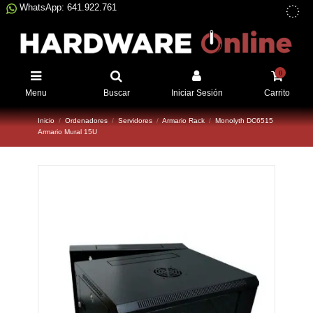
WhatsApp: 641.922.761
0
Menu
Buscar
Iniciar Sesión
Carrito
Inicio
Ordenadores
Servidores
Armario Rack
Monolyth DC6515
Armario Mural 15U