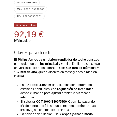
Marca:
PHILIPS
EAN:
8720169248786
P/N:
929003338201
Fuera de stock
92,19 €
IVA incluido
Claves para decidir
El
Philips Amigo
es un
plafón ventilador de techo
pensado
para quien quiere
luz principal
y ventilación ligera sin colgar
un ventilador de aspas grande. Con
485 mm de diámetro
y
137 mm de alto
, queda discreto en techo y encaja bien en
interior.
La luz ofrece
4400 lm
para iluminación general en
estancias habituales, con
regulación de intensidad
desde el mando para ajustar ambiente sin tocar el
interruptor.
El selector
CCT 3000/4400/6500 K
permite pasar de
cálido a neutro o frío según el momento (relax, tareas o
limpieza) sin cambiar de luminaria.
La parte de ventilación usa
7 aspas
y añade
modo