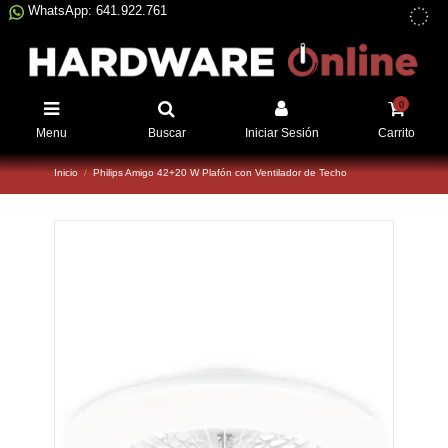
WhatsApp: 641.922.761
0
Menu
Buscar
Iniciar Sesión
Carrito
Inicio
Philips Amigo 42+20 W Plafón con Ventilador de Techo