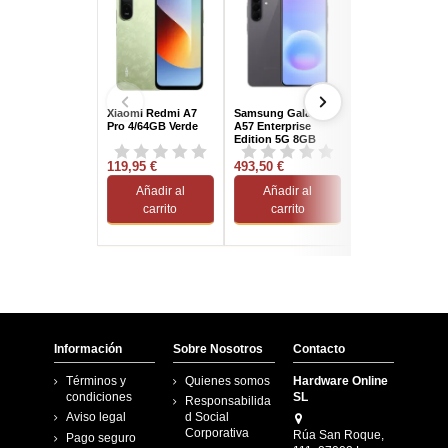
Xiaomi Redmi A7
Samsung Galaxy
TCL K70 4G 4G
Pro 4/64GB Verde
A57 Enterprise
128GB Stardust
Edition 5G 8GB
Blue 6.8" NFC 1
256GB 6,7" Gris
Hz
119,95 €
Versión
493,50 €
135,33 €
Internacional
Añadir al
Añadir al
Añadir al
carrito
carrito
carrito
Información
Sobre Nosotros
Contacto
Términos y
Quienes somos
Hardware Online
condiciones
SL
Responsabilida
Aviso legal
d Social
Corporativa
Rúa San Roque,
Pago seguro