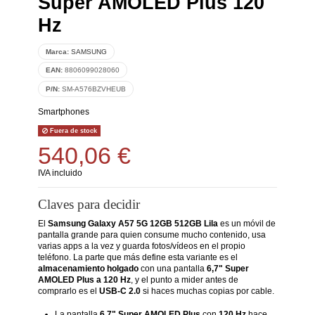
Super AMOLED Plus 120
Hz
Marca:
SAMSUNG
EAN:
8806099028060
P/N:
SM-A576BZVHEUB
Smartphones
Fuera de stock
540,06 €
IVA incluido
Claves para decidir
El
Samsung Galaxy A57 5G 12GB 512GB Lila
es un móvil de
pantalla grande para quien consume mucho contenido, usa
varias apps a la vez y guarda fotos/vídeos en el propio
teléfono. La parte que más define esta variante es el
almacenamiento holgado
con una pantalla
6,7" Super
AMOLED Plus a 120 Hz
, y el punto a mider antes de
comprarlo es el
USB-C 2.0
si haces muchas copias por cable.
La pantalla
6,7" Super AMOLED Plus
con
120 Hz
hace