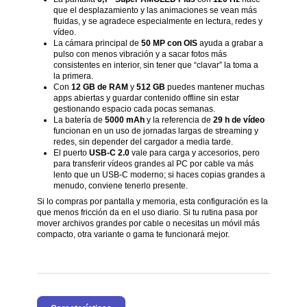
que el desplazamiento y las animaciones se vean más
fluidas, y se agradece especialmente en lectura, redes y
vídeo.
La cámara principal de
50 MP con OIS
ayuda a grabar a
pulso con menos vibración y a sacar fotos más
consistentes en interior, sin tener que “clavar” la toma a
la primera.
Con
12 GB de RAM
y
512 GB
puedes mantener muchas
apps abiertas y guardar contenido offline sin estar
gestionando espacio cada pocas semanas.
La batería de
5000 mAh
y la referencia de
29 h de vídeo
funcionan en un uso de jornadas largas de streaming y
redes, sin depender del cargador a media tarde.
El puerto
USB-C 2.0
vale para carga y accesorios, pero
para transferir vídeos grandes al PC por cable va más
lento que un USB-C moderno; si haces copias grandes a
menudo, conviene tenerlo presente.
Si lo compras por pantalla y memoria, esta configuración es la
que menos fricción da en el uso diario. Si tu rutina pasa por
mover archivos grandes por cable o necesitas un móvil más
compacto, otra variante o gama te funcionará mejor.