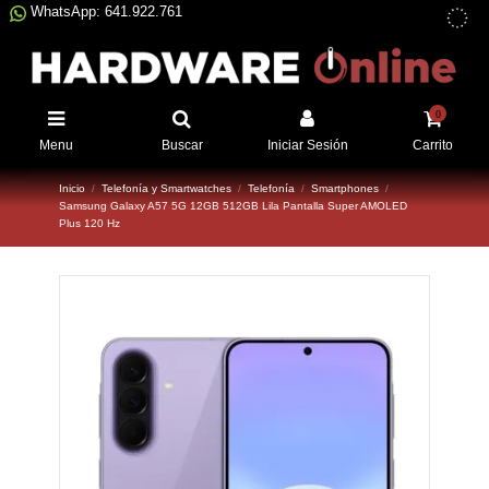
WhatsApp: 641.922.761
0
Menu
Buscar
Iniciar Sesión
Carrito
Inicio
Telefonía y Smartwatches
Telefonía
Smartphones
Samsung Galaxy A57 5G 12GB 512GB Lila Pantalla Super AMOLED
Plus 120 Hz