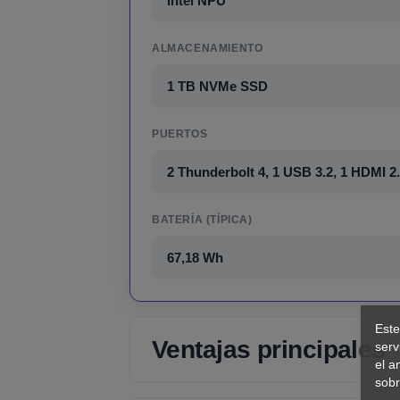
Intel NPU
ALMACENAMIENTO
1 TB NVMe SSD
PUERTOS
2 Thunderbolt 4, 1 USB 3.2, 1 HDMI 2
BATERÍA (TÍPICA)
67,18 Wh
Este
Ventajas principales
serv
el a
sobr