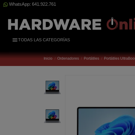
WhatsApp: 641.922.761
TODAS LAS CATEGORÍAS
Inicio
Ordenadores
Portátiles
Portátiles UltraBo