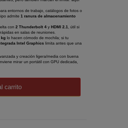
ra entornos de trabajo, catálogos de fotos o
uipo admite
1 ranura de almacenamiento
uelta con
2 Thunderbolt 4
y
HDMI 2.1
, útil si
 rápidas en salas de reuniones.
 kg
lo hacen cómodo de mochila; si tu
ntegrada Intel Graphics
limita antes que una
vanzada y creación ligera/media con buena
onviene mirar un portátil con GPU dedicada,
l carrito