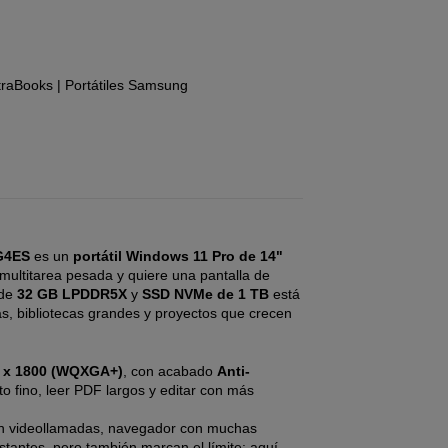
ltraBooks
|
Portátiles Samsung
KG4ES
es un
portátil Windows 11 Pro de 14"
multitarea pesada y quiere una pantalla de
 de
32 GB LPDDR5X
y
SSD NVMe de 1 TB
está
s, bibliotecas grandes y proyectos que crecen
 x 1800 (WQXGA+)
, con acabado
Anti-
xto fino, leer PDF largos y editar con más
n videollamadas, navegador con muchas
nstantes, pero también marcan el límite: aquí