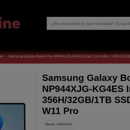
oks
Samsung Galaxy Book6 Pro NP944XJG-KG4ES Intel Core Ultra 7 356H/32GB
Samsung Galaxy B
NP944XJG-KG4ES Int
356H/32GB/1TB SSD
W11 Pro
Marca:
SAMSUNG