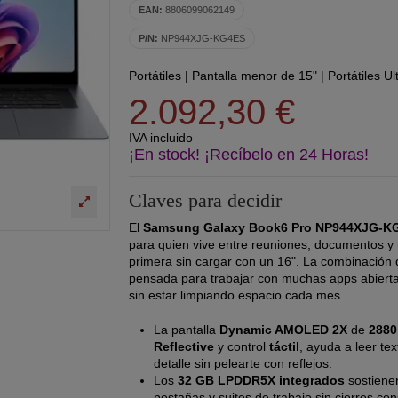
EAN:
8806099062149
P/N:
NP944XJG-KG4ES
Portátiles
|
Pantalla menor de 15"
|
Portátiles U
2.092,30 €
IVA incluido
¡En stock! ¡Recíbelo en 24 Horas!
Claves para decidir
El
Samsung Galaxy Book6 Pro NP944XJG-
para quien vive entre reuniones, documentos y 
primera sin cargar con un 16". La combinación
pensada para trabajar con muchas apps abierta
sin estar limpiando espacio cada mes.
La pantalla
Dynamic AMOLED 2X
de
2880
Reflective
y control
táctil
, ayuda a leer te
detalle sin pelearte con reflejos.
Los
32 GB LPDDR5X integrados
sostiene
pestañas y suites de trabajo sin cierres co