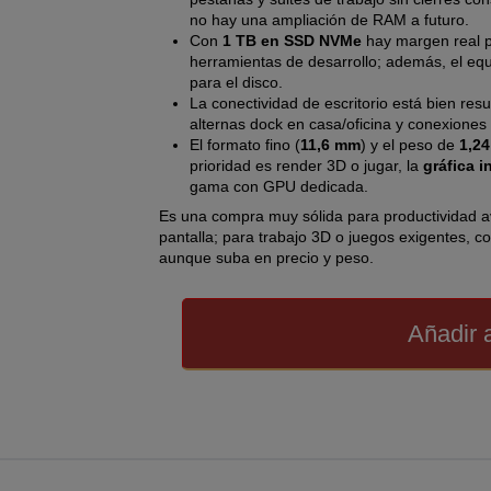
no hay una ampliación de RAM a futuro.
Con
1 TB en SSD NVMe
hay margen real pa
herramientas de desarrollo; además, el eq
para el disco.
La conectividad de escritorio está bien res
alternas dock en casa/oficina y conexiones
El formato fino (
11,6 mm
) y el peso de
1,24
prioridad es render 3D o jugar, la
gráfica i
gama con GPU dedicada.
Es una compra muy sólida para productividad a
pantalla; para trabajo 3D o juegos exigentes, c
aunque suba en precio y peso.
Añadir a