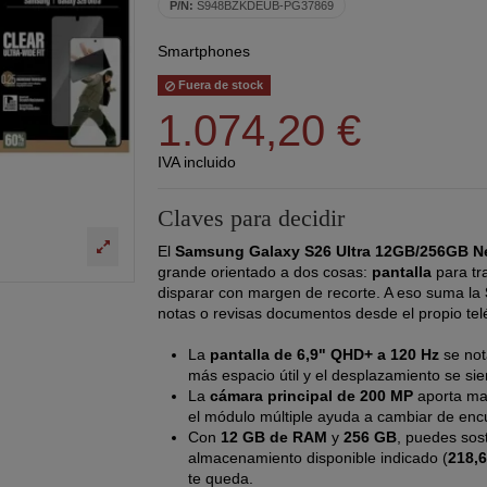
P/N:
S948BZKDEUB-PG37869
Smartphones
Fuera de stock
1.074,20 €
IVA incluido
Claves para decidir
El
Samsung Galaxy S26 Ultra 12GB/256GB Ne
grande orientado a dos cosas:
pantalla
para tra
disparar con margen de recorte. A eso suma la
notas o revisas documentos desde el propio tel
La
pantalla de 6,9" QHD+ a 120 Hz
se not
más espacio útil y el desplazamiento se sie
La
cámara principal de 200 MP
aporta ma
el módulo múltiple ayuda a cambiar de enc
Con
12 GB de RAM
y
256 GB
, puedes sos
almacenamiento disponible indicado (
218,
te queda.