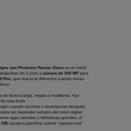
gro con Protector Panzer Glass
es un móvil
bajar/leer sin ir justo y
cámara de 200 MP
para
S Pen
, que marca la diferencia cuando tomas
éfono.
a en lectura larga, mapas y multitarea: hay
nte más fluido.
rgen cuando recortas o recompones después;
uadre sin depender siempre del zoom digital.
tener apps pesadas y bibliotecas grandes; el
6 GB
) ayuda a planificar cuánto "espacio real"