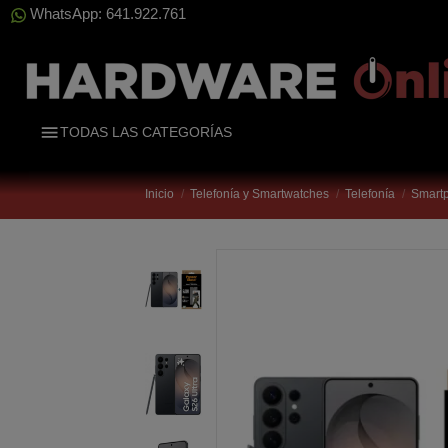
WhatsApp: 641.922.761
TODAS LAS CATEGORÍAS
Inicio
Telefonía y Smartwatches
Telefonía
Smart