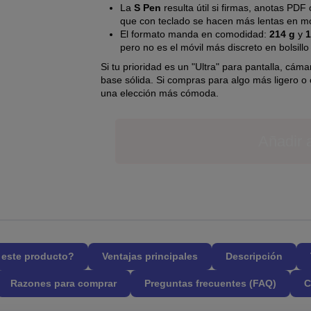
La
S Pen
resulta útil si firmas, anotas PD
que con teclado se hacen más lentas en mo
El formato manda en comodidad:
214 g
y
1
pero no es el móvil más discreto en bolsil
Si tu prioridad es un "Ultra" para pantalla, cám
base sólida. Si compras para algo más ligero o
una elección más cómoda.
Añadir a
l este producto?
Ventajas principales
Descripción
Razones para comprar
Preguntas frecuentes (FAQ)
C