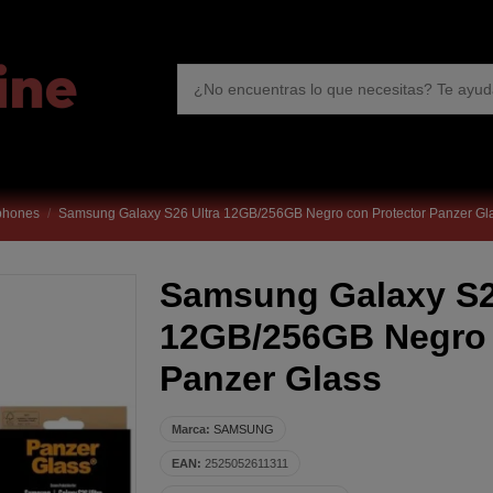
phones
Samsung Galaxy S26 Ultra 12GB/256GB Negro con Protector Panzer Gl
Samsung Galaxy S2
12GB/256GB Negro 
Panzer Glass
Marca:
SAMSUNG
EAN:
2525052611311