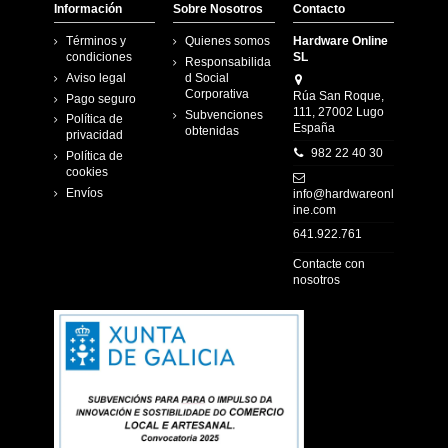
Información
Sobre Nosotros
Contacto
Términos y
Quienes somos
Hardware Online
condiciones
SL
Responsabilida
Aviso legal
d Social
Corporativa
Rúa San Roque,
Pago seguro
111, 27002 Lugo
Subvenciones
Política de
España
obtenidas
privacidad
982 22 40 30
Política de
cookies
Envíos
info@hardwareonl
ine.com
641.922.761
Contacte con
nosotros