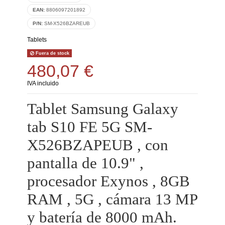
EAN:
8806097201892
P/N:
SM-X526BZAREUB
Tablets
Fuera de stock
480,07 €
IVA incluido
Tablet Samsung Galaxy
tab S10 FE 5G SM-
X526BZAPEUB , con
pantalla de 10.9" ,
procesador Exynos , 8GB
RAM , 5G , cámara 13 MP
y batería de 8000 mAh.