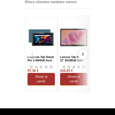
Otros clientes tambien vieron
Logicom Tab Stand
Lenovo Tab Plus
SPC Gravity 6 P
Pro 2 4/64GB Azul
11" 8/128GB Gris
11" 6/256GB Pla
97,36 €
210,25 €
194,60 €
Añadir al
Añadir al
Añadir al
carrito
carrito
carrito