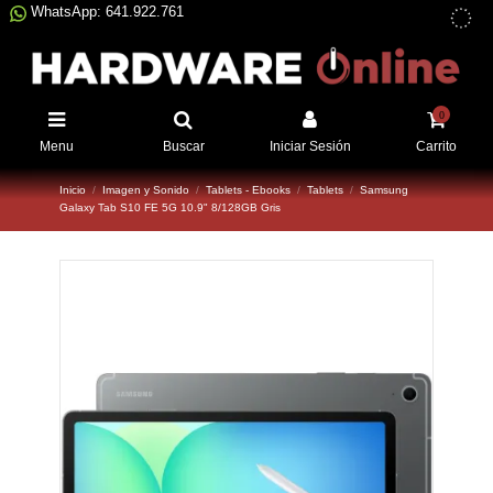
WhatsApp: 641.922.761
0
Menu
Buscar
Iniciar Sesión
Carrito
Inicio
Imagen y Sonido
Tablets - Ebooks
Tablets
Samsung
Galaxy Tab S10 FE 5G 10.9" 8/128GB Gris