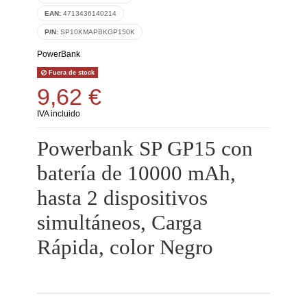
EAN:
4713436140214
P/N:
SP10KMAPBKGP150K
PowerBank
Fuera de stock
9,62 €
IVA incluido
Powerbank SP GP15 con
batería de 10000 mAh,
hasta 2 dispositivos
simultáneos, Carga
Rápida, color Negro