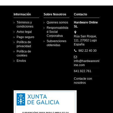
Información
Sobre Nosotros
Contacto
Términos y
Quienes somos
Hardware Online
condiciones
SL
Responsabilida
Aviso legal
d Social
Corporativa
Rúa San Roque,
Pago seguro
111, 27002 Lugo
Subvenciones
Política de
España
obtenidas
privacidad
982 22 40 30
Política de
cookies
Envíos
info@hardwareonl
ine.com
641.922.761
Contacte con
nosotros