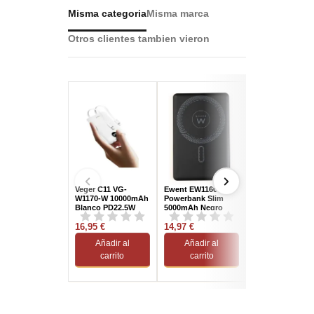
Misma categoria
Misma marca
Otros clientes tambien vieron
Veger C11 VG-
Ewent EW1160
Veger C11 VG-
W1170-W 10000mAh
Powerbank Slim
W1170 10000mA
Blanco PD22.5W
5000mAh Negro
Negro PD22.5W
Cables Integrados
Cables Integrad
LCD Rápida
16,95 €
14,97 €
LCD Rápida
16,08 €
Añadir al
Añadir al
Añadir al
carrito
carrito
carrito