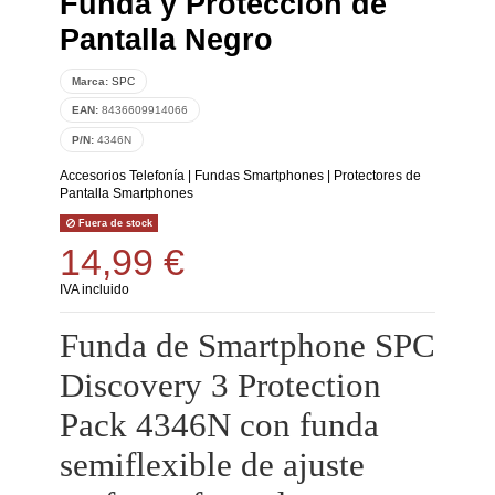
Funda y Protección de
Pantalla Negro
Marca:
SPC
EAN:
8436609914066
P/N:
4346N
Accesorios Telefonía
|
Fundas Smartphones
|
Protectores de
Pantalla Smartphones
Fuera de stock
14,99 €
IVA incluido
Funda de Smartphone SPC
Discovery 3 Protection
Pack 4346N con funda
semiflexible de ajuste