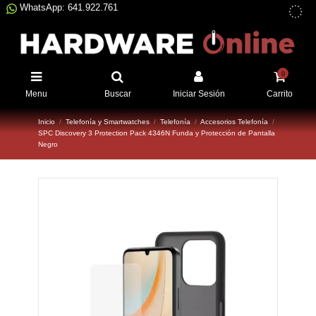
WhatsApp: 641.922.761
0
Menu
Buscar
Iniciar Sesión
Carrito
Inicio
Telefonía y Smartwatches
Telefonía
Accesorios Telefonía
SPC Discovery 3 Protection Pack 4346N Funda y Protección de Pantalla
Negro