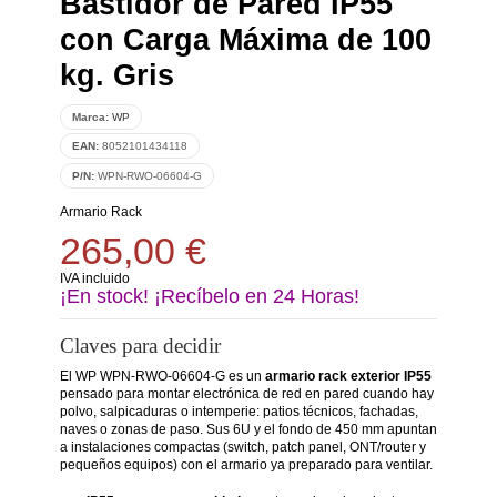
Bastidor de Pared IP55
con Carga Máxima de 100
kg. Gris
Marca:
WP
EAN:
8052101434118
P/N:
WPN-RWO-06604-G
Armario Rack
265,00 €
IVA incluido
¡En stock! ¡Recíbelo en 24 Horas!
Claves para decidir
El WP WPN-RWO-06604-G es un
armario rack exterior IP55
pensado para montar electrónica de red en pared cuando hay
polvo, salpicaduras o intemperie: patios técnicos, fachadas,
naves o zonas de paso. Sus 6U y el fondo de 450 mm apuntan
a instalaciones compactas (switch, patch panel, ONT/router y
pequeños equipos) con el armario ya preparado para ventilar.