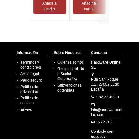
Añadir al
Añadir al
Añadir al
carrito
carrito
carrito
Información
Sobre Nosotros
Contacto
Términos y
Quienes somos
Hardware Online
condiciones
SL
Responsabilida
Aviso legal
d Social
Corporativa
Rúa San Roque,
Pago seguro
111, 27002 Lugo
Subvenciones
Política de
España
obtenidas
privacidad
982 22 40 30
Política de
cookies
Envíos
info@hardwareonl
ine.com
641.922.761
Contacte con
nosotros