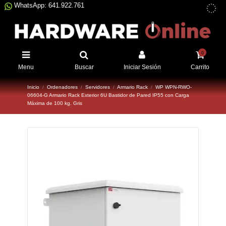
WhatsApp: 641.922.761
0
Menu
Buscar
Iniciar Sesión
Carrito
Inicio
Ordenadores
Servidores
Armario Rack
WP WPN-RWO-
06604-G Armario Rack Exterior 6U Bastidor de Pared IP55 con Carga
Máxima de 100 kg. Gris