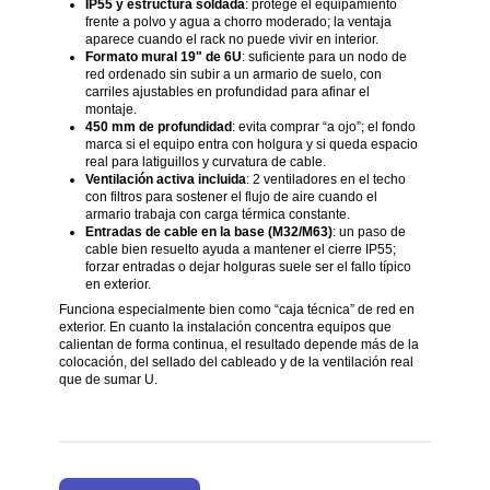
IP55 y estructura soldada
: protege el equipamiento
frente a polvo y agua a chorro moderado; la ventaja
aparece cuando el rack no puede vivir en interior.
Formato mural 19" de 6U
: suficiente para un nodo de
red ordenado sin subir a un armario de suelo, con
carriles ajustables en profundidad para afinar el
montaje.
450 mm de profundidad
: evita comprar “a ojo”; el fondo
marca si el equipo entra con holgura y si queda espacio
real para latiguillos y curvatura de cable.
Ventilación activa incluida
: 2 ventiladores en el techo
con filtros para sostener el flujo de aire cuando el
armario trabaja con carga térmica constante.
Entradas de cable en la base (M32/M63)
: un paso de
cable bien resuelto ayuda a mantener el cierre IP55;
forzar entradas o dejar holguras suele ser el fallo típico
en exterior.
Funciona especialmente bien como “caja técnica” de red en
exterior. En cuanto la instalación concentra equipos que
calientan de forma continua, el resultado depende más de la
colocación, del sellado del cableado y de la ventilación real
que de sumar U.