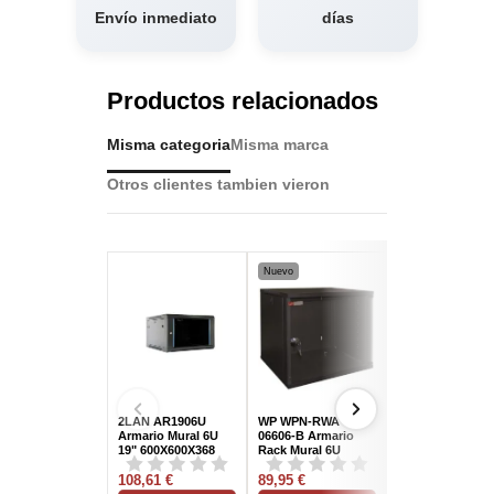
Envío inmediato
días
Productos relacionados
Misma categoria
Misma marca
Otros clientes tambien vieron
Nuevo
2LAN AR1906U
WP WPN-RWA-
WP WPN-RWO-
Armario Mural 6U
06606-B Armario
09604-G Armari
19" 600X600X368
Rack Mural 6U
Rack Exterior 9
Negro Fondo 600
Bastidor de Par
108,61 €
mm
89,95 €
IP55 con Carga
295,00 €
Máxima de...